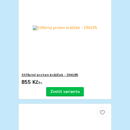
Stříbrný prsten králíček - DN185
855 Kč
/
ks
Zvolit variantu