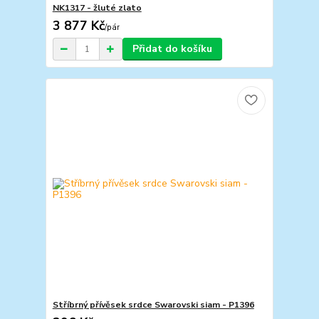
NK1317 - žluté zlato
3 877 Kč
/
pár
Přidat do košíku
Stříbrný přívěsek srdce Swarovski siam - P1396