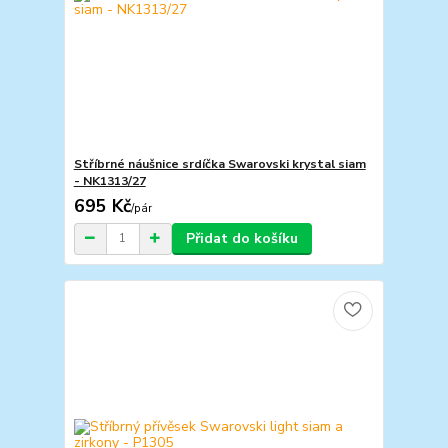
Stříbrné náušnice srdíčka Swarovski krystal siam
- NK1313/27
695 Kč
/
pár
Přidat do košíku