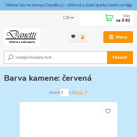
Vítáme Vás na eshopu Danetti.cz - stříbrné a zlaté šperky české výroby
0
ks
CZK
za
0 Kč
Menu
Hledat
Barva kamene: červená
strana
z 3
další