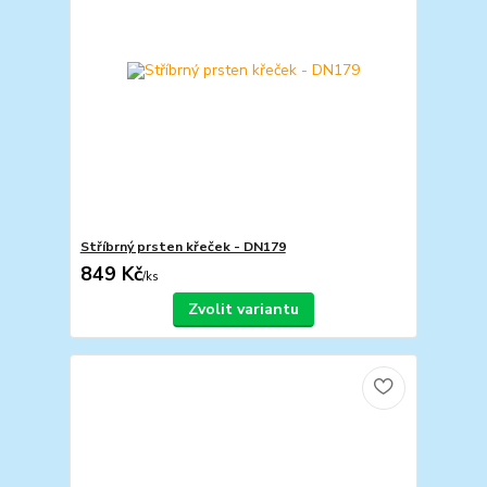
Stříbrný prsten křeček - DN179
849 Kč
/
ks
Zvolit variantu