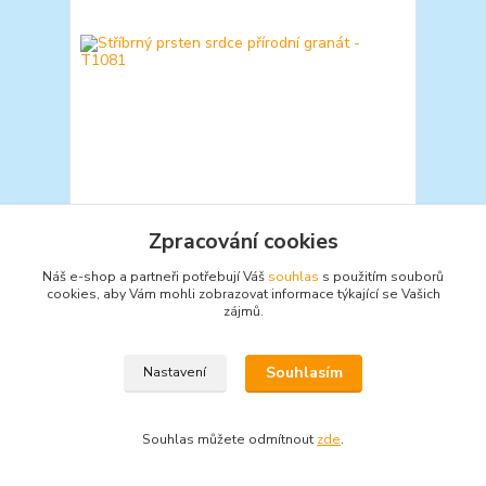
Stříbrný prsten srdce přírodní granát - T1081
Zpracování cookies
675 Kč
/
ks
Náš e-shop a partneři potřebují Váš
souhlas
s použitím souborů
Zvolit variantu
cookies, aby Vám mohli zobrazovat informace týkající se Vašich
zájmů.
Souhlasím
Nastavení
Souhlas můžete odmítnout
zde
.