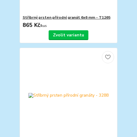
Stříbrný prsten přírodní granát 6x6 mm - T1265
865 Kč
/
kus
Zvolit variantu