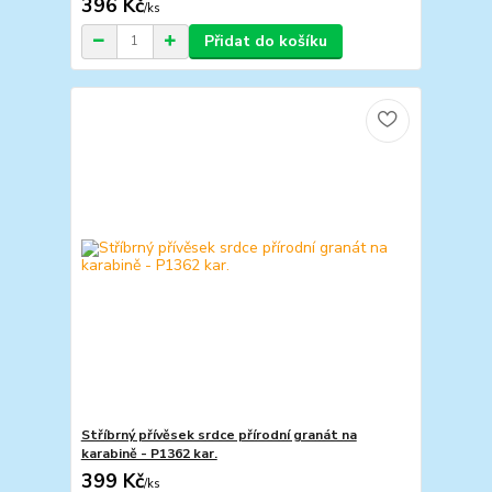
396 Kč
/
ks
Přidat do košíku
Stříbrný přívěsek srdce přírodní granát na
karabině - P1362 kar.
399 Kč
/
ks