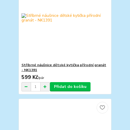
Stříbrné náušnice dětské kytička přírodní granát
- NK1391
599 Kč
/
pár
Přidat do košíku