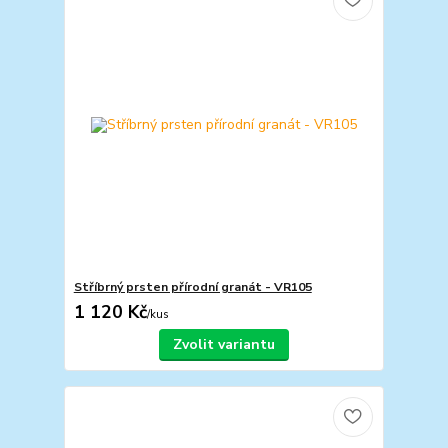
Stříbrný prsten přírodní granát - VR105
1 120 Kč
/
kus
Zvolit variantu