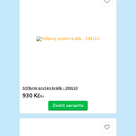
Stříbrný prsten králík - DN110
930 Kč
/
ks
Zvolit variantu