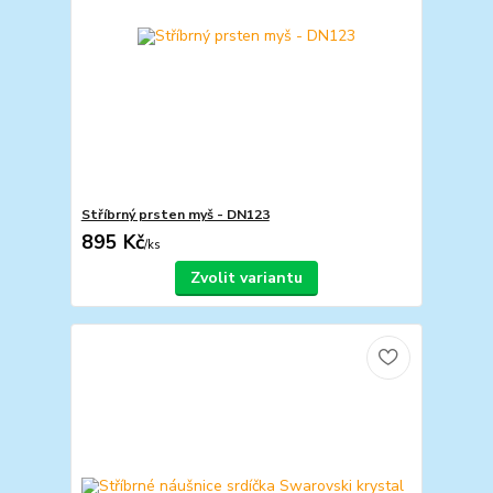
Stříbrný prsten myš - DN123
895 Kč
/
ks
Zvolit variantu