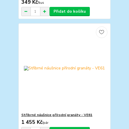
349 Kč
/
kus
Přidat do košíku
Stříbrné náušnice přírodní granáty - VE61
1 455 Kč
/
pár