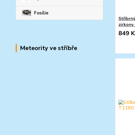
Fosílie
Stříbrný
zirkony
849 K
Meteority ve stříbře