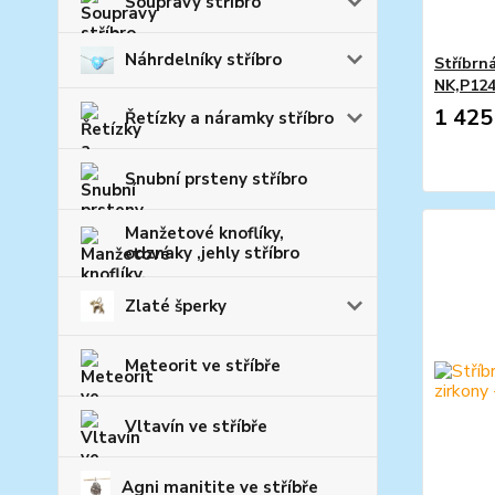
Soupravy stříbro
Náhrdelníky stříbro
Stříbrná
NK,P12
1 425
Řetízky a náramky stříbro
Snubní prsteny stříbro
Manžetové knoflíky,
odznaky ,jehly stříbro
Zlaté šperky
Meteorit ve stříbře
Vltavín ve stříbře
Agni manitite ve stříbře