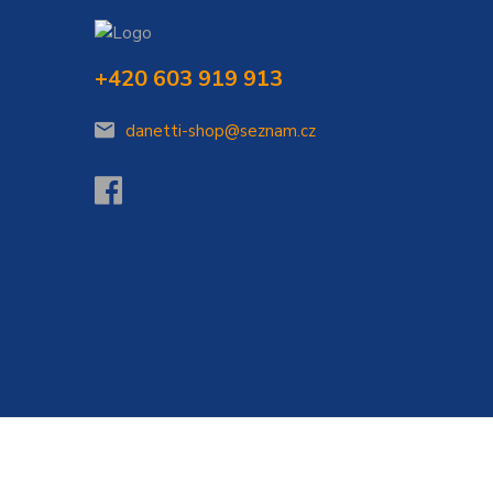
+420 603 919 913
danetti-shop@seznam.cz
Vytvořeno na
Eshop-rychle.cz