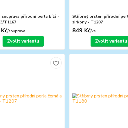
 souprava přírodní perla bílá -
Stříbrný prsten přírodní perl
43/T1167
zirkony - T1207
 Kč
849 Kč
/
souprava
/
ks
Zvolit variantu
Zvolit variantu