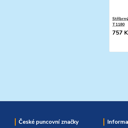
Stříbrný
T1180
757 K
České puncovní značky
Informa