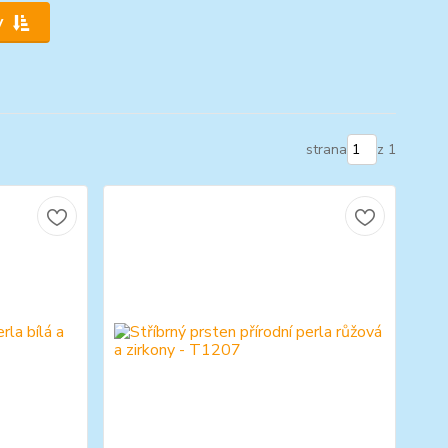
y
strana
z 1