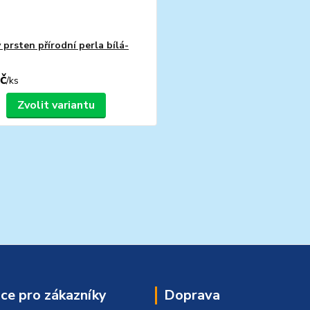
 prsten přírodní perla bílá-
č
/
ks
Zvolit variantu
ce pro zákazníky
Doprava