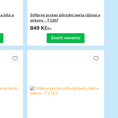
a bílá a
Stříbrný prsten přírodní perla růžová a
zirkony - T1207
849 Kč
/
ks
Zvolit variantu