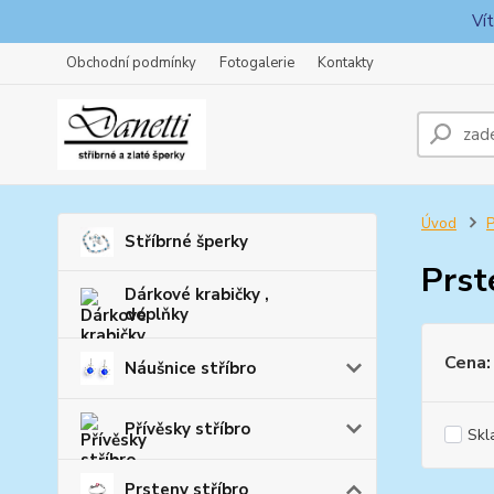
Ví
Obchodní podmínky
Fotogalerie
Kontakty
Úvod
P
Stříbrné šperky
Prst
Dárkové krabičky ,
doplňky
Cena:
Náušnice stříbro
Přívěsky stříbro
Skl
Prsteny stříbro