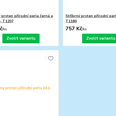
 prsten přírodní perla černá a
Stříbrný prsten přírodní per
 - T1207
T1180
č
757 Kč
/
ks
/
ks
Zvolit variantu
Zvolit variantu