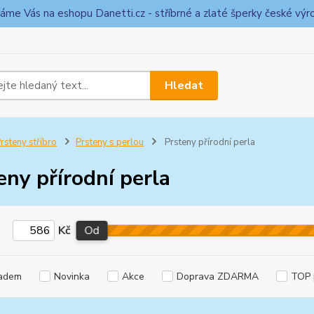
táme Vás na eshopu Danetti.cz - stříbrné a zlaté šperky české výr
Hledat
rsteny stříbro
Prsteny s perlou
Prsteny přírodní perla
eny přírodní perla
Kč
Od
adem
Novinka
Akce
Doprava ZDARMA
TOP 