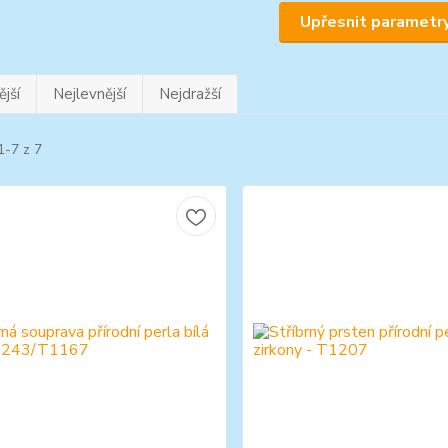
Upřesnit parametr
jší
Nejlevnější
Nejdražší
1-7 z 7