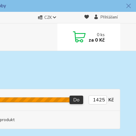
oby
Přihlášení
CZK
0
ks
za
0 Kč
Do
Kč
produkt