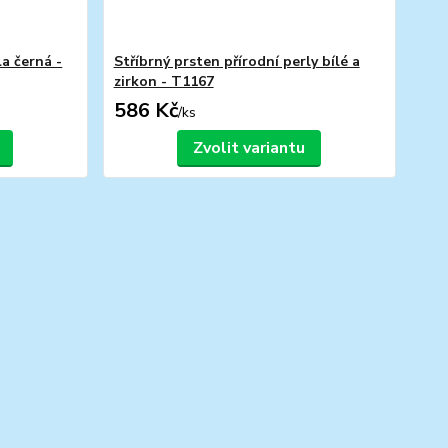
la černá -
Stříbrný prsten přírodní perly bílé a
zirkon - T1167
586 Kč
/
ks
Zvolit variantu