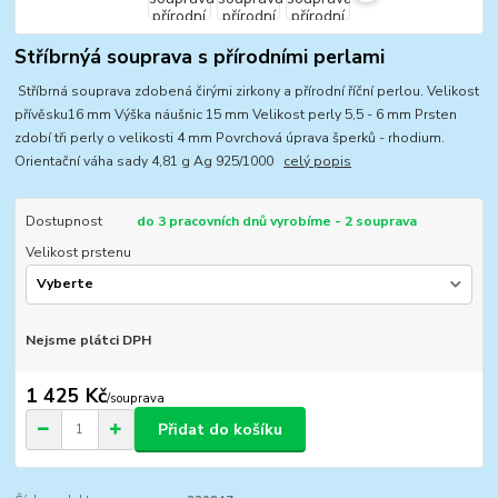
Stříbrnýá souprava s přírodními perlami
Stříbrná souprava zdobená čirými zirkony a přírodní říční perlou. Velikost
přívěsku16 mm Výška náušnic 15 mm Velikost perly 5,5 - 6 mm Prsten
zdobí tři perly o velikosti 4 mm Povrchová úprava šperků - rhodium.
Orientační váha sady 4,81 g Ag 925/1000
celý popis
Dostupnost
do 3 pracovních dnů vyrobíme - 2 souprava
Velikost prstenu
Nejsme plátci DPH
1 425 Kč
/
souprava
Přidat do košíku