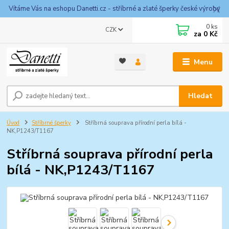
Vítáme Vás na eshopu Danetti.cz - stříbrné a zlaté šperky české výroby
0
ks
CZK
za
0 Kč
Menu
Hledat
Úvod
Stříbrné šperky
Stříbrná souprava přírodní perla bílá -
NK,P1243/T1167
Stříbrná souprava přírodní perla
bílá - NK,P1243/T1167