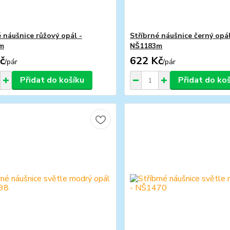
é náušnice růžový opál -
Stříbrné náušnice černý opál
m
NŠ1183m
č
622 Kč
/
pár
/
pár
Přidat do košíku
Přidat do ko