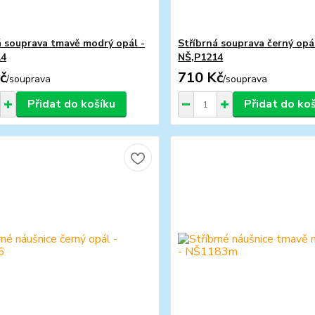
á souprava tmavě modrý opál -
Stříbrná souprava černý opá
14
NŠ,P1214
č
710 Kč
/
souprava
/
souprava
Přidat do košíku
Přidat do ko