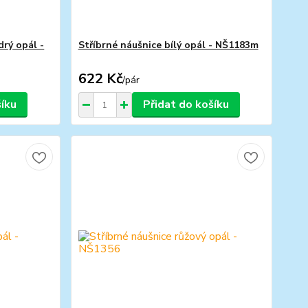
rý opál -
Stříbrné náušnice bílý opál - NŠ1183m
622 Kč
/
pár
šíku
Přidat do košíku