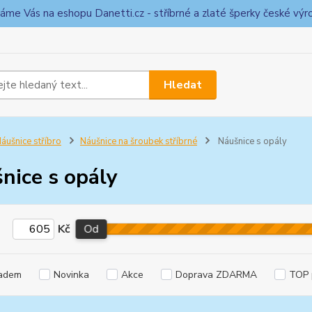
táme Vás na eshopu Danetti.cz - stříbrné a zlaté šperky české výr
Hledat
áušnice stříbro
Náušnice na šroubek stříbrné
Náušnice s opály
nice s opály
Kč
Od
adem
Novinka
Akce
Doprava ZDARMA
TOP 