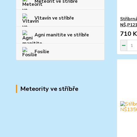
Meteorit ve stříbře
Vltavín ve stříbře
Stříbrn
NŠ,P12
710 K
Agni manitite ve stříbře
Fosílie
Meteority ve stříbře