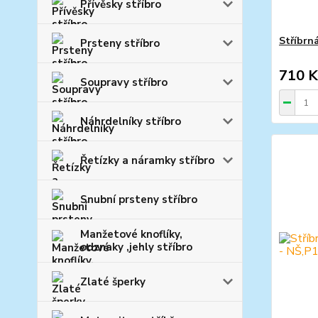
Přívěsky stříbro
Stříbrn
Prsteny stříbro
710 K
Soupravy stříbro
Náhrdelníky stříbro
Řetízky a náramky stříbro
Snubní prsteny stříbro
Manžetové knoflíky,
odznaky ,jehly stříbro
Zlaté šperky