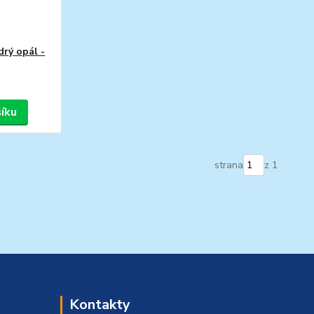
drý opál -
šíku
strana
z 1
Kontakty