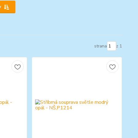
y
strana
z 1