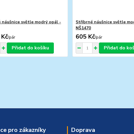
é náušnice světle modrý opál -
Stříbrné náušnice světle mo
NŠ1470
 Kč
605 Kč
/
pár
/
pár
Přidat do košíku
Přidat do ko
ce pro zákazníky
Doprava