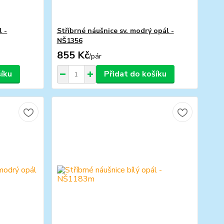
l -
Stříbrné náušnice sv. modrý opál -
NŠ1356
855 Kč
/
pár
šíku
Přidat do košíku