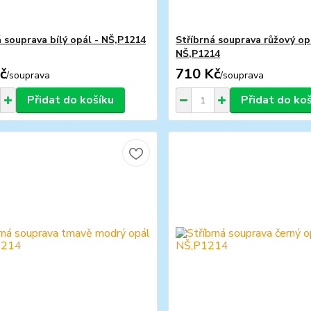
á souprava bílý opál - NŠ,P1214
Stříbrná souprava růžový op
NŠ,P1214
č
710 Kč
/
souprava
/
souprava
Přidat do košíku
Přidat do ko