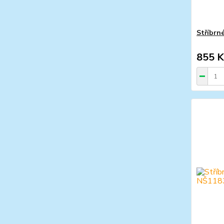
Stříbrn
855 K