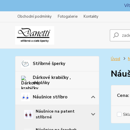
Ví
Obchodní podmínky
Fotogalerie
Kontakty
Úvod
N
Stříbrné šperky
Náuš
Dárkové krabičky ,
doplňky
Cena:
Náušnice stříbro
Náušnice na patent
Skl
stříbrné
Náušnice na šroubek