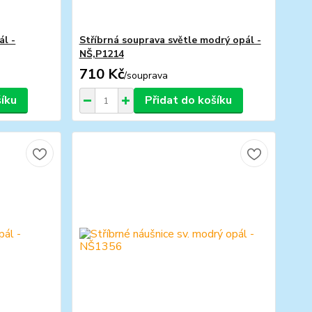
ál -
Stříbrná souprava světle modrý opál -
NŠ,P1214
710 Kč
/
souprava
šíku
Přidat do košíku