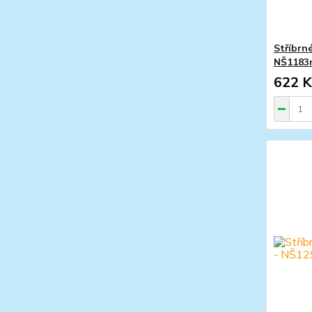
Stříbrn
NŠ1183
622 K