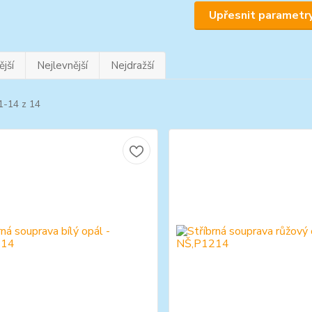
Upřesnit parametr
jší
Nejlevnější
Nejdražší
1-14 z 14