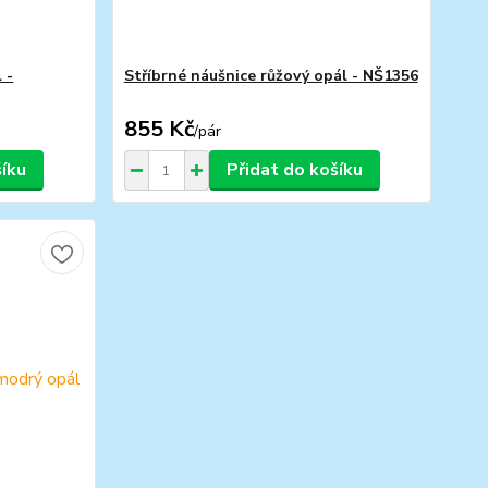
 -
Stříbrné náušnice růžový opál - NŠ1356
855 Kč
/
pár
šíku
Přidat do košíku