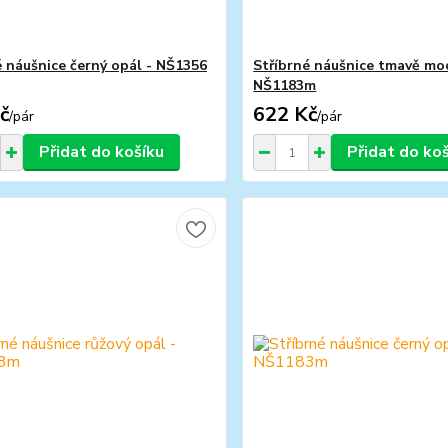
é náušnice černý opál - NŠ1356
Stříbrné náušnice tmavě mod
NŠ1183m
č
622 Kč
/
pár
/
pár
Přidat do košíku
Přidat do ko