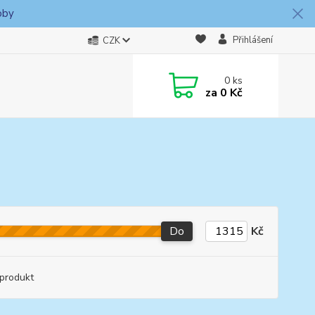
oby
Přihlášení
CZK
0
ks
za
0 Kč
Do
Kč
produkt