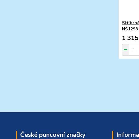
Stříbrn
NŠ1298
1 315
České puncovní značky
Informa