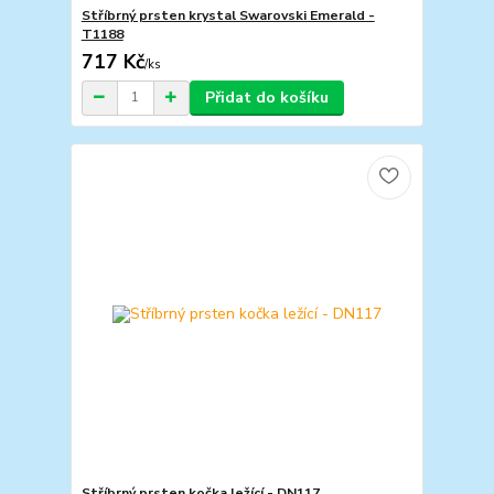
Stříbrný prsten krystal Swarovski Emerald -
T1188
717 Kč
/
ks
Přidat do košíku
Stříbrný prsten kočka ležící - DN117