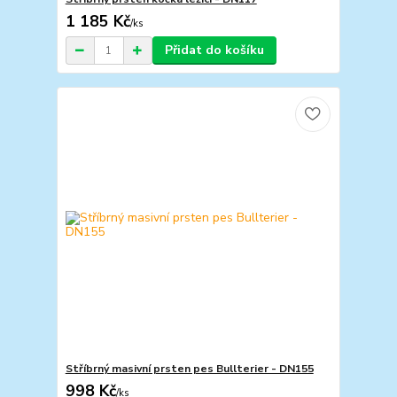
1 185 Kč
/
ks
Přidat do košíku
Stříbrný masivní prsten pes Bullterier - DN155
998 Kč
/
ks