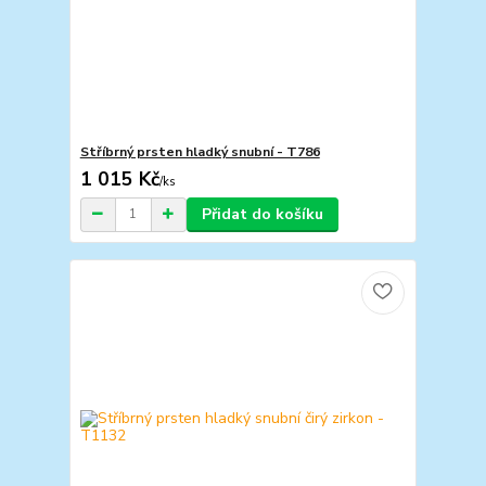
Stříbrný prsten hladký snubní - T786
1 015 Kč
/
ks
Přidat do košíku