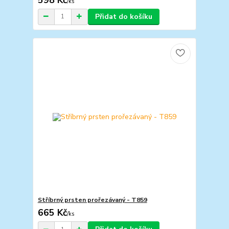
/
ks
Přidat do košíku
Stříbrný prsten prořezávaný - T859
665 Kč
/
ks