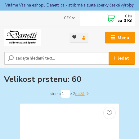
Vítáme Vás na eshopu Danetti.cz - stříbrné a zlaté šperky české výroby
0
ks
CZK
za
0 Kč
Menu
Hledat
Velikost prstenu: 60
strana
z 2
další