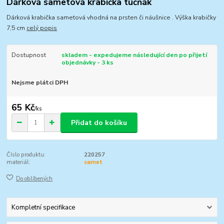
Dárková sametová krabička tučňák
Dárková krabička sametová vhodná na prsten či náušnice . Výška krabičky
7,5 cm
celý popis
Dostupnost
skladem - expedujeme následující den po přijetí
objednávky - 3 ks
Nejsme plátci DPH
65 Kč
/
ks
Přidat do košíku
Číslo produktu:
220257
materiál:
samet
Do oblíbených
Kompletní specifikace