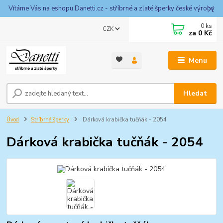
Vítáme Vás na eshopu Danetti.cz - stříbrné a zlaté šperky české výroby
0
ks
CZK
za
0 Kč
Menu
Hledat
Úvod
Stříbrné šperky
Dárková krabička tučňák - 2054
Dárková krabička tučňák - 2054