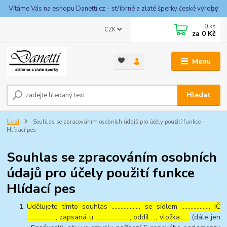
Vítáme Vás na eshopu Danetti.cz - stříbrné a zlaté šperky české výroby
0
ks
CZK
za
0 Kč
Menu
Hledat
Úvod
Souhlas se zpracováním osobních údajů pro účely použití funkce
Hlídací pes
Souhlas se zpracováním osobních
údajů pro účely použití funkce
Hlídací pes
Udělujete tímto souhlas ……………..., se sídlem ………………, IČ
………………., zapsaná u ………………… , oddíl …, vložka …..
(dále jen