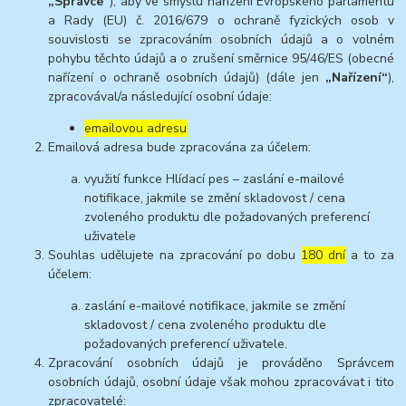
„Správce“
), aby ve smyslu nařízení Evropského parlamentu
a Rady (EU) č. 2016/679 o ochraně fyzických osob v
souvislosti se zpracováním osobních údajů a o volném
pohybu těchto údajů a o zrušení směrnice 95/46/ES (obecné
nařízení o ochraně osobních údajů) (dále jen
„Nařízení“
),
zpracovával/a následující osobní údaje:
emailovou adresu
Emailová adresa bude zpracována za účelem:
využití funkce Hlídací pes – zaslání e-mailové
notifikace, jakmile se změní skladovost / cena
zvoleného produktu dle požadovaných preferencí
uživatele
Souhlas udělujete na zpracování po dobu
180 dní
a to za
účelem:
zaslání e-mailové notifikace, jakmile se změní
skladovost / cena zvoleného produktu dle
požadovaných preferencí uživatele.
Zpracování osobních údajů je prováděno Správcem
osobních údajů, osobní údaje však mohou zpracovávat i tito
zpracovatelé: