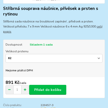
Stříbrná souprava náušnice, přívěsek a prsten s
rytinou
Stříbrná sada náušnice na šroubkové zapínání , přívěsek a prsten.
Velikost přívěsku 7 x 9 mm Velikost náušnice 6 x 4 mm Ag 925/1000
celý
popis
Dostupnost
Skladem 1 sada
Velikost prstenu
Nejsme plátci DPH
891 Kč
/
sada
Přidat do košíku
Číslo produktu:
220457-3