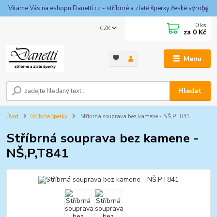
Vítáme Vás na eshopu Danetti.cz - stříbrné a zlaté šperky české výroby
0
ks
CZK
za
0 Kč
Menu
Hledat
Úvod
Stříbrné šperky
Stříbrná souprava bez kamene - NŠ,P,T841
Stříbrná souprava bez kamene -
NŠ,P,T841