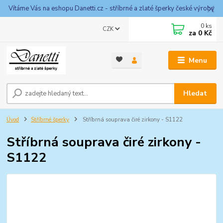
Vítáme Vás na eshopu Danetti.cz - stříbrné a zlaté šperky české výroby
0
ks
CZK
za
0 Kč
Menu
Hledat
Úvod
Stříbrné šperky
Stříbrná souprava čiré zirkony - S1122
Stříbrná souprava čiré zirkony -
S1122