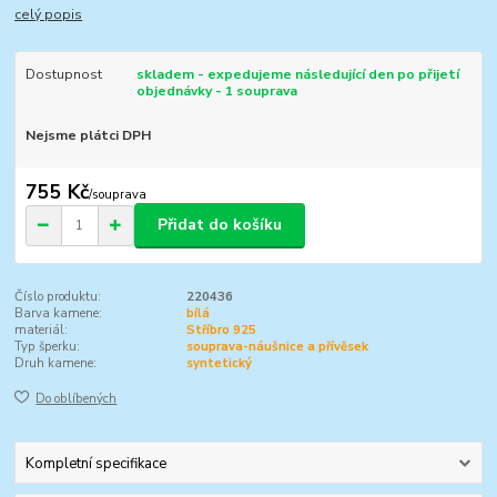
celý popis
Dostupnost
skladem - expedujeme následující den po přijetí
objednávky - 1 souprava
Nejsme plátci DPH
755 Kč
/
souprava
Přidat do košíku
Číslo produktu:
220436
Barva kamene:
bílá
materiál:
Stříbro 925
Typ šperku:
souprava-náušnice a přívěsek
Druh kamene:
syntetický
Do oblíbených
Kompletní specifikace