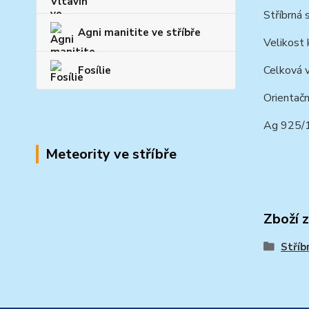
Stříbrná 
Agni manitite ve stříbře
Velikost
Celková 
Fosílie
Orientačn
Ag 925/
Meteority ve stříbře
Zboží 
Stříb