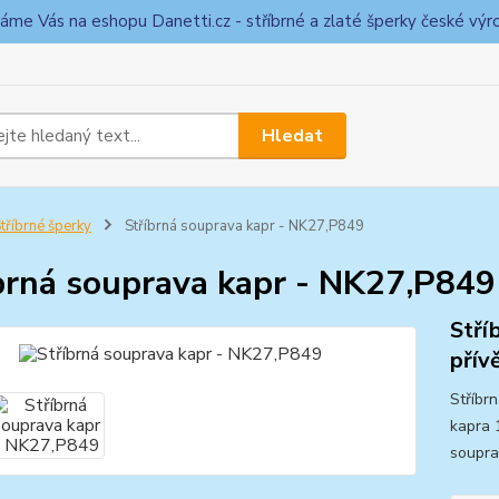
táme Vás na eshopu Danetti.cz - stříbrné a zlaté šperky české výr
Hledat
tříbrné šperky
Stříbrná souprava kapr - NK27,P849
brná souprava kapr - NK27,P849
Stří
přív
Stříbr
kapra 
soupra