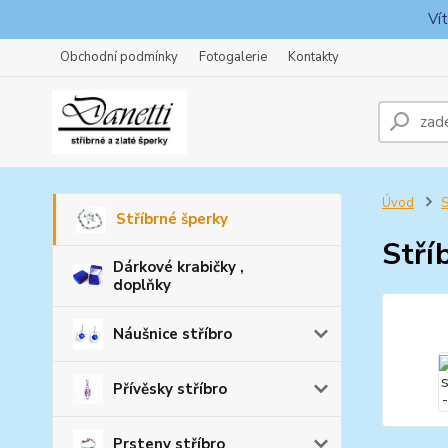
Ví
Obchodní podmínky
Fotogalerie
Kontakty
Úvod
S
Stříbrné šperky
Stří
Dárkové krabičky ,
doplňky
Náušnice stříbro
Přívěsky stříbro
Prsteny stříbro