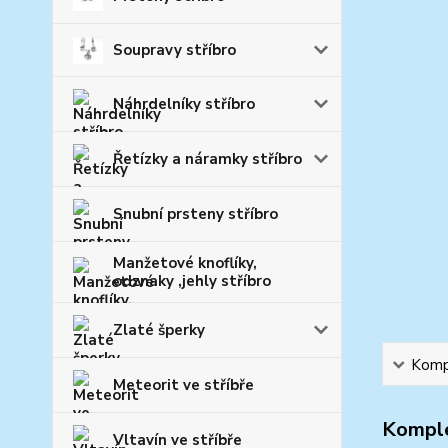
Soupravy stříbro
Náhrdelníky stříbro
Řetízky a náramky stříbro
Snubní prsteny stříbro
Manžetové knoflíky,
odznaky ,jehly stříbro
Zlaté šperky
Kompl
Meteorit ve stříbře
Komple
Vltavín ve stříbře