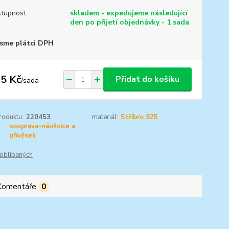
tupnost
skladem - expedujeme následující
den po přijetí objednávky - 1 sada
sme plátci DPH
5 Kč
Přidat do košíku
/
sada
roduktu:
220453
materiál:
Stříbro 925
souprava-náušnice a
přívěsek
oblíbených
Komentáře
0