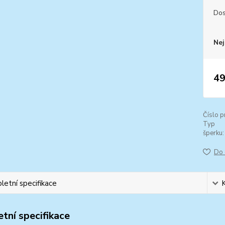
Dos
Nej
49
Číslo p
Typ
šperku:
Do 
etní specifikace
tní specifikace