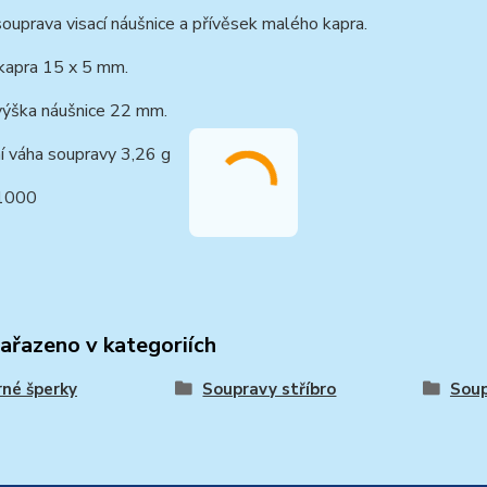
souprava visací náušnice a přívěsek malého kapra.
 kapra 15 x 5 mm.
výška náušnice 22 mm.
í váha soupravy 3,26 g
1000
zařazeno v kategoriích
rné šperky
Soupravy stříbro
Soup