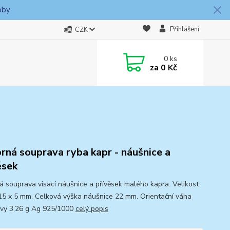
oby
Přihlášení
CZK
0
ks
za
0 Kč
brná souprava ryba kapr - náušnice a
ěsek
ná souprava visací náušnice a přívěsek malého kapra. Velikost
15 x 5 mm. Celková výška náušnice 22 mm. Orientační váha
vy 3,26 g Ag 925/1000
celý popis