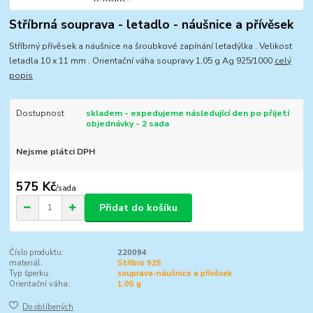
Stříbrná souprava - letadlo - náušnice a přívěsek
Stříbrný přívěsek a náušnice na šroubkové zapínání letadýlka . Velikost
letadla 10 x 11 mm . Orientační váha soupravy 1,05 g Ag 925/1000
celý
popis
Dostupnost
skladem - expedujeme následující den po přijetí
objednávky - 2 sada
Nejsme plátci DPH
575 Kč
/
sada
Přidat do košíku
Číslo produktu:
220094
materiál:
Stříbro 925
Typ šperku:
souprava-náušnice a přívěsek
Orientační váha:
1,05 g
Do oblíbených