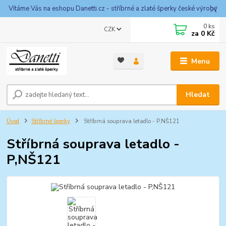
Vítáme Vás na eshopu Danetti.cz - stříbrné a zlaté šperky české výroby
0
ks
CZK
za
0 Kč
Menu
Hledat
Úvod
Stříbrné šperky
Stříbrná souprava letadlo - P,NŠ121
Stříbrná souprava letadlo -
P,NŠ121