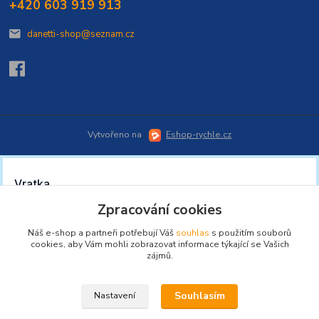
+420 603 919 913
danetti-shop@seznam.cz
Vytvořeno na
Eshop-rychle.cz
Zpracování cookies
Náš e-shop a partneři potřebují Váš
souhlas
s použitím souborů
cookies, aby Vám mohli zobrazovat informace týkající se Vašich
zájmů.
Souhlasím
Nastavení