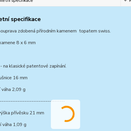
etní specifikace
tní specifikace
 souprava zdobená přírodním kamenem topatem swiss.
 kamene 8 x 6 mm
- na klasické patentové zapínání.
ušnice 16 mm
í váha 2,09 g
-------------------------------------
výška přívěsku 21 mm
í váha 1,09 g