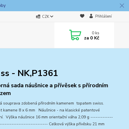
oby
Přihlášení
CZK
0
ks
za
0 Kč
iss - NK,P1361
brná sada náušnice a přívěsek s přírodním
azem
ná souprava zdobená přírodním kamenem topatem swiss.
st kamene 8 x 6 mm Náušnice - na klasické patentové
ní. Výška náušnice 16 mm orientační váha 2,09 g -------------
----------------------------- Celková výška přívěsku 21 mm