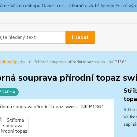
táme Vás na eshopu Danetti.cz - stříbrné a zlaté šperky české výr
Hledat
tříbrné šperky
Stříbrná souprava přírodní topaz swiss - NK,P1361
brná souprava přírodní topaz sw
Stří
 ZDARMA
top
Stříbr
Veliko
zapíná
------