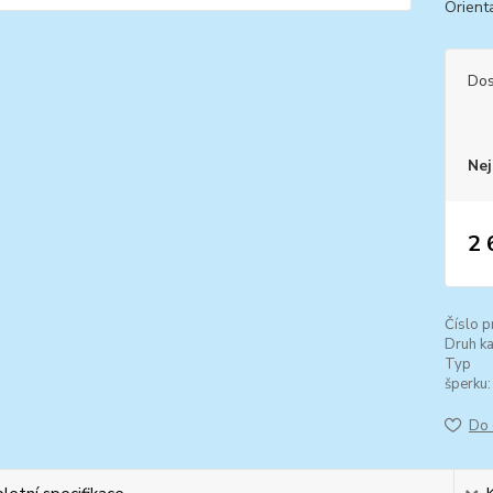
Orienta
Dos
Nej
2 
Číslo p
Druh k
Typ
šperku:
Do 