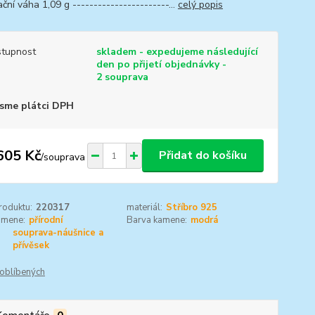
ční váha 1,09 g -----------------------...
celý popis
tupnost
skladem - expedujeme následující
den po přijetí objednávky -
2 souprava
sme plátci DPH
605 Kč
Přidat do košíku
/
souprava
roduktu:
220317
materiál:
Stříbro 925
amene:
přírodní
Barva kamene:
modrá
souprava-náušnice a
přívěsek
oblíbených