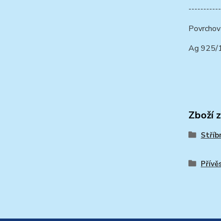
-----------
Povrchov
Ag 925
Zboží 
Stříb
Přívě