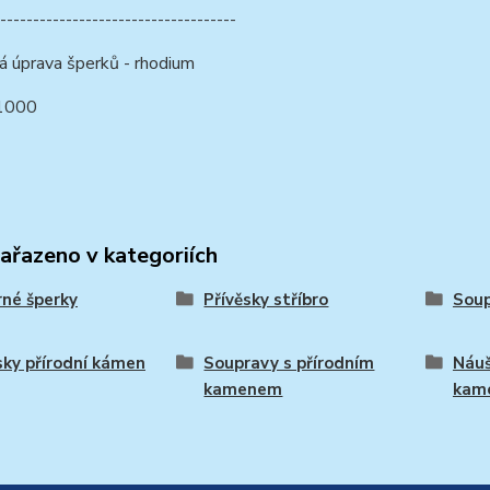
------------------------------------
á úprava šperků - rhodium
/1000
zařazeno v kategoriích
rné šperky
Přívěsky stříbro
Soup
sky přírodní kámen
Soupravy s přírodním
Náuš
kamenem
kam