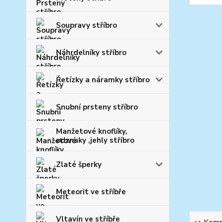
Soupravy stříbro
Náhrdelníky stříbro
Řetízky a náramky stříbro
Snubní prsteny stříbro
Manžetové knoflíky,
odznaky ,jehly stříbro
Zlaté šperky
Meteorit ve stříbře
Vltavín ve stříbře