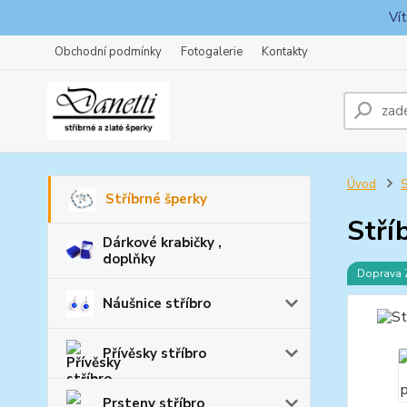
Ví
Obchodní podmínky
Fotogalerie
Kontakty
Úvod
S
Stříbrné šperky
Stří
Dárkové krabičky ,
doplňky
Doprava
Náušnice stříbro
Přívěsky stříbro
Prsteny stříbro