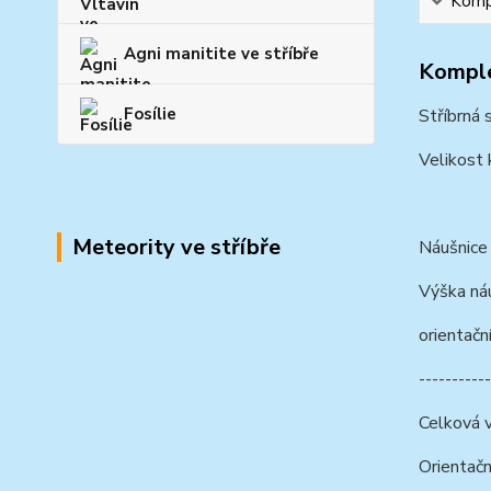
Kompl
Agni manitite ve stříbře
Komple
Fosílie
Stříbrná
Velikost
Meteority ve stříbře
Náušnice 
Výška ná
orientačn
-----------
Celková 
Orientačn