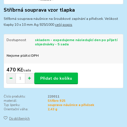
Stříbrná souprava vzor tlapka
Stříbrná souprava náušnice na šroubkové zapínání a přívěsek. Velikost
tlapky 10 x 10 mm Ag 925/1000
celý popis
Dostupnost
skladem - expedujeme následující den po přijetí
objednávky - 5 sada
Nejsme plátci DPH
470 Kč
/
sada
Přidat do košíku
Číslo produktu:
220011
materiál:
Stříbro 925
Typ šperku:
souprava-náušnice a přívěsek
Orientační váha:
2,43 g
Do oblíbených