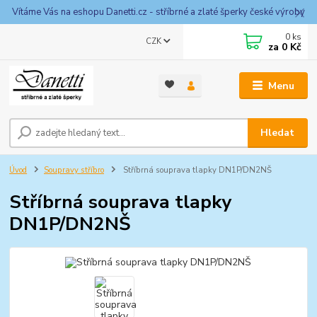
Vítáme Vás na eshopu Danetti.cz - stříbrné a zlaté šperky české výroby
0
ks
CZK
za
0 Kč
Menu
Hledat
Úvod
Soupravy stříbro
Stříbrná souprava tlapky DN1P/DN2NŠ
Stříbrná souprava tlapky
DN1P/DN2NŠ