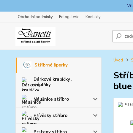
Ví
Obchodní podmínky
Fotogalerie
Kontakty
Úvod
S
Stříbrné šperky
Stří
Dárkové krabičky ,
blue
doplňky
Náušnice stříbro
Přívěsky stříbro
Prsteny stříbro