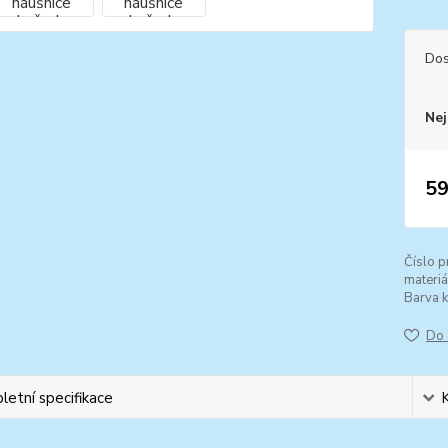
Dos
Nej
59
Číslo p
materiá
Barva 
Do 
etní specifikace