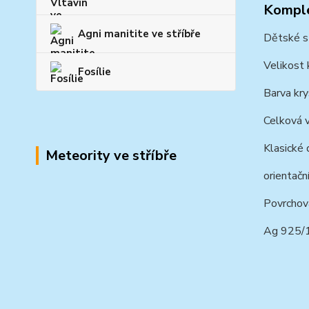
Komple
Agni manitite ve stříbře
Dětské st
Velikost 
Fosílie
Barva kry
Celková 
Klasické 
Meteority ve stříbře
orientačn
Povrchová
Ag 925/