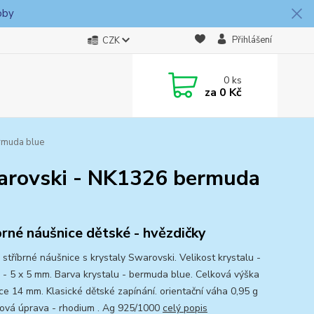
oby
Přihlášení
CZK
0
ks
za
0 Kč
rmuda blue
warovski - NK1326 bermuda
brné náušnice dětské - hvězdičky
 stříbrné náušnice s krystaly Swarovski. Velikost krystalu -
 - 5 x 5 mm. Barva krystalu - bermuda blue. Celková výška
ce 14 mm. Klasické dětské zapínání. orientační váha 0,95 g
ová úprava - rhodium . Ag 925/1000
celý popis