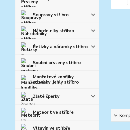
Soupravy stříbro
Náhrdelníky stříbro
Řetízky a náramky stříbro
Snubní prsteny stříbro
Manžetové knoflíky,
odznaky ,jehly stříbro
Zlaté šperky
Meteorit ve stříbře
Kompl
Vltavín ve stříbře