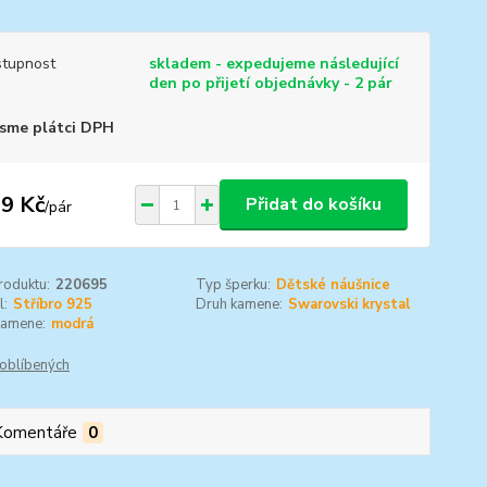
tupnost
skladem - expedujeme následující
den po přijetí objednávky - 2 pár
sme plátci DPH
9 Kč
Přidat do košíku
/
pár
roduktu:
220695
Typ šperku:
Dětské náušnice
l:
Stříbro 925
Druh kamene:
Swarovski krystal
kamene:
modrá
oblíbených
Komentáře
0