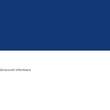
Vytvořeno na
Eshop-rychle.cz
obrazovat informace