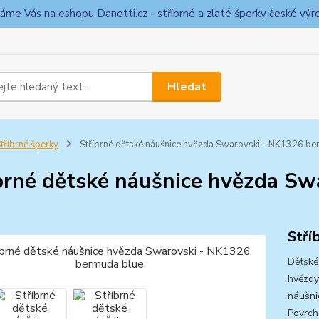
táme Vás na eshopu Danetti.cz - stříbrné a zlaté šperky české výr
Hledat
tříbrné šperky
Stříbrné dětské náušnice hvězda Swarovski - NK1326 be
brné dětské náušnice hvězda S
Stří
Dětské
hvězdy
náušni
Povrch