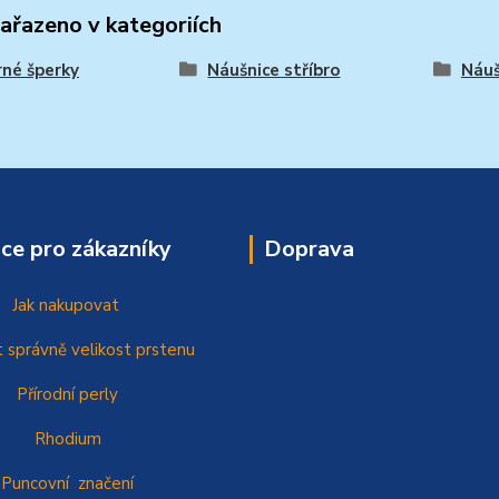
zařazeno v kategoriích
rné šperky
Náušnice stříbro
Náuš
ce pro zákazníky
Doprava
Jak nakupovat
t správně
velikost prstenu
Přírodní perly
Rhodium
Puncovní značení