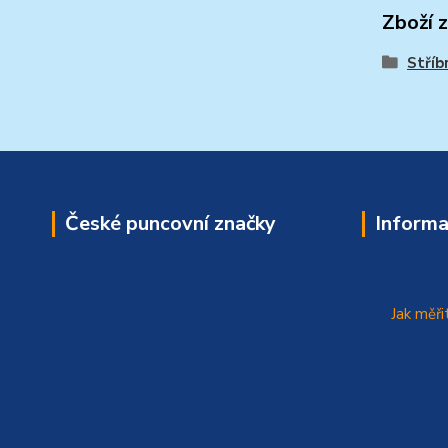
Zboží 
Stříb
České puncovní značky
Informa
Jak měři