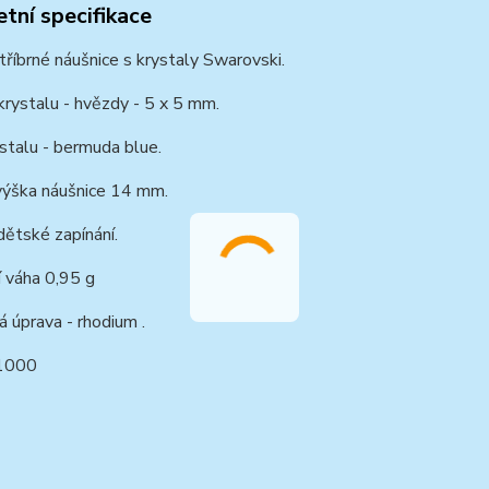
tní specifikace
říbrné náušnice s krystaly Swarovski.
krystalu - hvězdy - 5 x 5 mm.
stalu - bermuda blue.
výška náušnice 14 mm.
dětské zapínání.
í váha 0,95 g
 úprava - rhodium .
1000