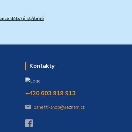
nice dětské stříbrné
Kontakty
+420 603 919 913
danetti-shop@seznam.cz