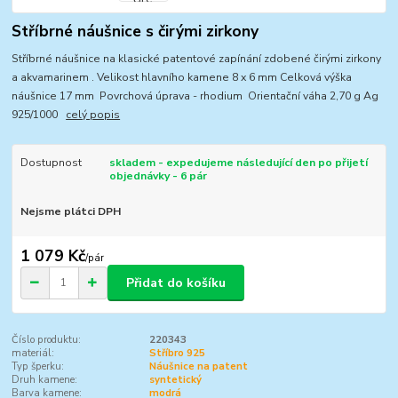
Stříbrné náušnice s čirými zirkony
Stříbrné náušnice na klasické patentové zapínání zdobené čirými zirkony
a akvamarinem . Velikost hlavního kamene 8 x 6 mm Celková výška
náušnice 17 mm Povrchová úprava - rhodium Orientační váha 2,70 g Ag
925/1000
celý popis
Dostupnost
skladem - expedujeme následující den po přijetí
objednávky - 6 pár
Nejsme plátci DPH
1 079 Kč
/
pár
Přidat do košíku
Číslo produktu:
220343
materiál:
Stříbro 925
Typ šperku:
Náušnice na patent
Druh kamene:
syntetický
Barva kamene:
modrá