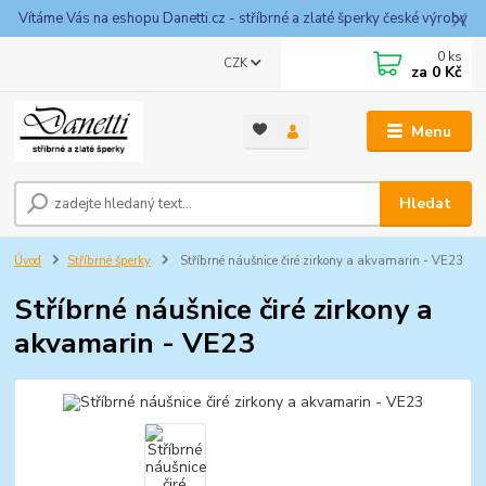
Vítáme Vás na eshopu Danetti.cz - stříbrné a zlaté šperky české výroby
0
ks
CZK
za
0 Kč
Menu
Hledat
Úvod
Stříbrné šperky
Stříbrné náušnice čiré zirkony a akvamarin - VE23
Stříbrné náušnice čiré zirkony a
akvamarin - VE23