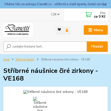
Vítáme Vás na eshopu Danetti.cz - stříbrné a zlaté šperky české výroby
0
ks
CZK
za
0 Kč
Menu
Hledat
Úvod
Stříbrné šperky
Stříbrné náušnice čiré zirkony - VE168
Stříbrné náušnice čiré zirkony -
VE168