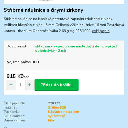
Stříbrné náušnice s čirými zirkony
Stříbrné náušnice na klasické patentové zapínání zdobené zirkony.
Velikost hlavního zirkonu 6 mm Celková výška náušnice 16 mm Povrchová
úprava - rhodium Orientační váha 2,68 g Ag 925/1000
celý popis
Dostupnost
skladem - expedujeme následující den po přijetí
objednávky - 2 pár
Nejsme plátci DPH
915 Kč
/
pár
Přidat do košíku
Číslo produktu:
220372
materiál:
Stříbro 925
Typ šperku:
Náušnice na patent
Druh kamene:
syntetický
Barva kamene:
bílá