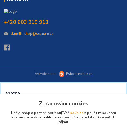
+420 603 919 913
danetti-shop@seznam.cz
Vytvořeno na
Eshop-rychle.cz
Zpracování cookies
Náš e-shop a partneři potřebují Váš
souhlas
s použitím souborů
cookies, aby Vám mohli zobrazovat informace týkající se Vašich
zájmů.