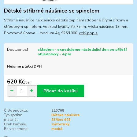
Dětské stříbrné náušnice se spinelem
Stříbrné náušnice na klasické dětské zapínání zdobené čirými zirkony a
středovým spinelem. Velikost kytičky 7 x 7 mm. Výška náušnice 13 mm.
Povrchová úprava - rhodium Ag 925/1000
celý popis
Dostupnost
skladem - expedujeme následující den po přijetí
objednávky - 4 pár
Nejsme plátci DPH
620 Kč
/
pár
Přidat do košíku
Číslo produktu:
220768
Typ šperku:
Dětské náušnice
materiál:
Stříbro 925
Druh kamene:
syntetický
Barva kamene:
modrá