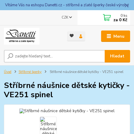
Vítáme Vás na eshopu Danetti.cz - stříbrné a zlaté šperky české výroby
0
ks
CZK
za
0 Kč
Menu
Hledat
Úvod
Stříbrné šperky
Stříbrné náušnice dětské kytičky - VE251 spinel
Stříbrné náušnice dětské kytičky -
VE251 spinel