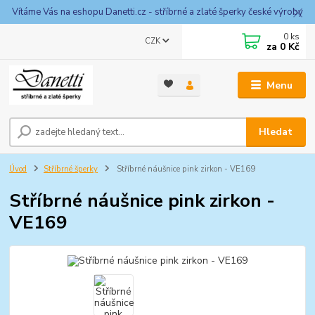
Vítáme Vás na eshopu Danetti.cz - stříbrné a zlaté šperky české výroby
0
ks
CZK
za
0 Kč
Menu
Hledat
Úvod
Stříbrné šperky
Stříbrné náušnice pink zirkon - VE169
Stříbrné náušnice pink zirkon -
VE169