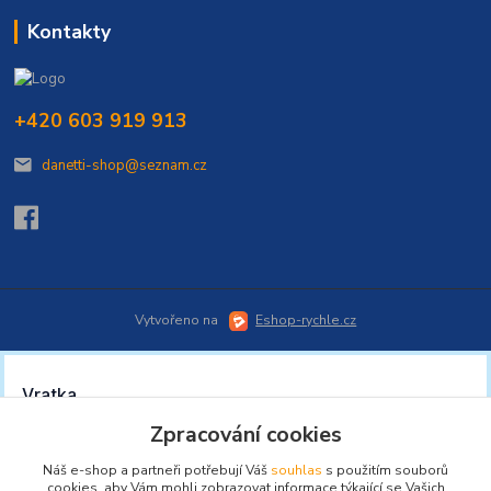
Kontakty
+420 603 919 913
danetti-shop@seznam.cz
Vytvořeno na
Eshop-rychle.cz
Zpracování cookies
Náš e-shop a partneři potřebují Váš
souhlas
s použitím souborů
cookies, aby Vám mohli zobrazovat informace týkající se Vašich