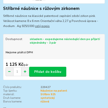
Stříbrné náušnice s růžovým zirkonem
Stříbrné náušnice na klasické patentové zapínání zdobí zirkon pink.
Velikost kamene 8 x 6 mm Orientační váha 2,27 g Povrchová úprava -
rhodium . Ag 925/1000
celý popis
Dostupnost
skladem - expedujeme následující den po přijetí
objednávky - 3 pár
Nejsme plátci DPH
1 125 Kč
/
pár
Přidat do košíku
Číslo produktu:
220427
Typ šperku:
Náušnice na patent
materiál:
Stříbro 925
Druh kamene:
syntetický
Barva kamene:
růžová