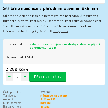
Stříbrné náušnice s přírodním olivímen 8x6 mm
Stříbrné náušnice na klasické patentové zapínání zdobí čiré zirkony a
přírodní olivíny. Velikost olivínu 8 x 6 mm Velikost celkové zdobné části
15 x 10 mm Výška náušnice 17 mm Povrchová úprava - rhodium
Orientační váha 3,69 g Ag 925/1000
celý popis
Dostupnost
skladem - expedujeme následující den po přijetí
objednávky - 2 pár
Nejsme plátci DPH
2 289 Kč
/
pár
Přidat do košíku
Číslo produktu:
220862
Typ šperku:
Náušnice na patent
materiál:
Stříbro 925
Druh kamene:
přírodní
Barva kamene:
zelená