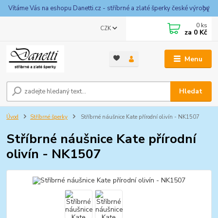
Vítáme Vás na eshopu Danetti.cz - stříbrné a zlaté šperky české výroby
0
ks
CZK
za
0 Kč
Menu
Hledat
Úvod
Stříbrné šperky
Stříbrné náušnice Kate přírodní olivín - NK1507
Stříbrné náušnice Kate přírodní
olivín - NK1507