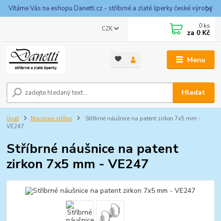
Vítáme Vás na eshopu Danetti.cz - stříbrné a zlaté šperky české výroby
0
ks
CZK
za
0 Kč
Menu
Hledat
Úvod
Náušnice stříbro
Stříbrné náušnice na patent zirkon 7x5 mm -
VE247
Stříbrné náušnice na patent
zirkon 7x5 mm - VE247