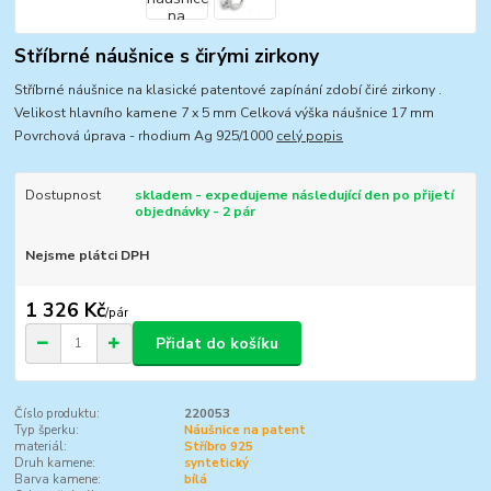
Stříbrné náušnice s čirými zirkony
Stříbrné náušnice na klasické patentové zapínání zdobí čiré zirkony .
Velikost hlavního kamene 7 x 5 mm Celková výška náušnice 17 mm
Povrchová úprava - rhodium Ag 925/1000
celý popis
Dostupnost
skladem - expedujeme následující den po přijetí
objednávky - 2 pár
Nejsme plátci DPH
1 326 Kč
/
pár
Přidat do košíku
Číslo produktu:
220053
Typ šperku:
Náušnice na patent
materiál:
Stříbro 925
Druh kamene:
syntetický
Barva kamene:
bílá