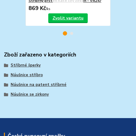
Stříbrný prsten Kate čirý zirkon - VR247
Stříbrný pří
869 Kč
740 Kč
/
ks
/
ks
Zvolit variantu
Zboží zařazeno v kategoriích
Stříbrné šperky
Náušnice stříbro
Náušnice na patent stříbrné
Náušnice se zirkony