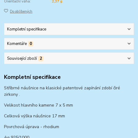
Orientační váha:
2,37 g
Do oblíbených
Kompletní specifikace
Komentáře
0
Související zboží
2
Kompletní specifikace
Stříbrné náušnice na klasické patentové zapínání zdobí čiré
zirkony .
Velikost hlavního kamene 7 x 5 mm
Celková výška náušnice 17 mm
Povrchová úprava - rhodium
Ag 925/1000