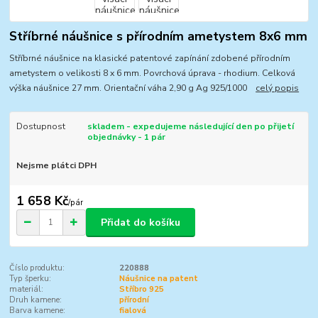
Stříbrné náušnice s přírodním ametystem 8x6 mm
Stříbrné náušnice na klasické patentové zapínání zdobené přírodním
ametystem o velikosti 8 x 6 mm. Povrchová úprava - rhodium. Celková
výška náušnice 27 mm. Orientační váha 2,90 g Ag 925/1000
celý popis
Dostupnost
skladem - expedujeme následující den po přijetí
objednávky - 1 pár
Nejsme plátci DPH
1 658 Kč
/
pár
Přidat do košíku
Číslo produktu:
220888
Typ šperku:
Náušnice na patent
materiál:
Stříbro 925
Druh kamene:
přírodní
Barva kamene:
fialová