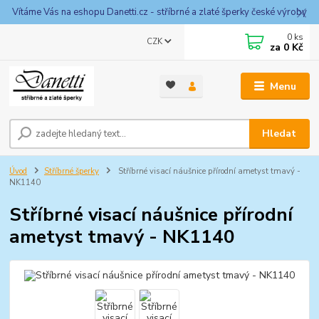
Vítáme Vás na eshopu Danetti.cz - stříbrné a zlaté šperky české výroby
0
ks
CZK
za
0 Kč
Menu
Hledat
Úvod
Stříbrné šperky
Stříbrné visací náušnice přírodní ametyst tmavý -
NK1140
Stříbrné visací náušnice přírodní
ametyst tmavý - NK1140