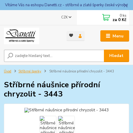
Vítáme Vás na eshopu Danetti.cz - stříbrné a zlaté šperky české výroby
0
ks
CZK
za
0 Kč
Menu
Hledat
Úvod
Stříbrné šperky
Stříbrné náušnice přírodní chryzolit - 3443
Stříbrné náušnice přírodní
chryzolit - 3443