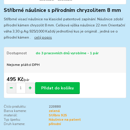
Stříbrné náušnice s přírodním chryzolitem 8 mm
Stříbrné visací náušnice na klasické patentové zapínání. Náušnice zdobí
přírodní kámen chryzolit 8 mm. Celková výška náušnice 22 mm Orientační
váha 3,30 g Ag 925/1000 Každý jednotlivý kus je originál , jedná se o
přírodní kámen .
celý popis
Dostupnost
do 3 pracovních dnů vyrobíme - 1 pár
Nejsme plátci DPH
495 Kč
/
pár
Přidat do košíku
Číslo produktu:
220880
Barva kamene:
zelená
materiál:
Stříbro 925
Typ šperku:
Náušnice na patent
Druh kamene:
přírodní