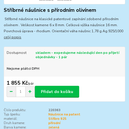
Stříbrné náušnice s přírodním olivínem
Stříbrné náušnice na klasické patentové zapínání zdobené přírodním
olivínem . Velikost kamene 6 x 8 mm. Celková výška náušnice 16 mm.
Povrchová úprava - rhodium. Orientační váha náušnic 1,78 g Ag 925/1000
celý popis
Dostupnost
skladem - expedujeme následující den po přijetí
objednávky - 1 pár
Nejsme plátci DPH
1 855 Kč
/
pár
Přidat do košíku
Číslo produktu:
220363
Typ šperku:
Náušnice na patent
materiál:
Stříbro 925
Druh kamene:
přírodní
Barva kamene:
zelená