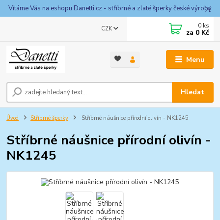
Vítáme Vás na eshopu Danetti.cz - stříbrné a zlaté šperky české výroby
0
ks
CZK
za
0 Kč
Menu
Hledat
Úvod
Stříbrné šperky
Stříbrné náušnice přírodní olivín - NK1245
Stříbrné náušnice přírodní olivín -
NK1245