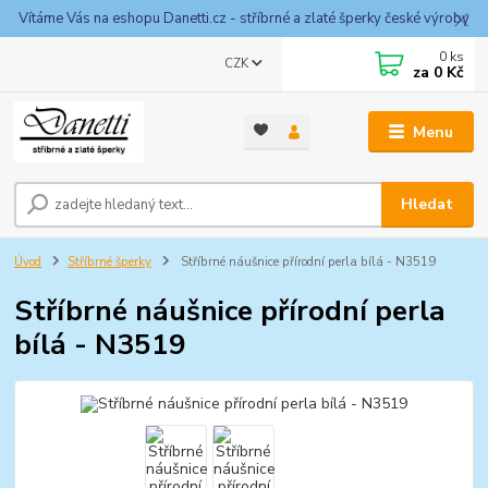
Vítáme Vás na eshopu Danetti.cz - stříbrné a zlaté šperky české výroby
0
ks
CZK
za
0 Kč
Menu
Hledat
Úvod
Stříbrné šperky
Stříbrné náušnice přírodní perla bílá - N3519
Stříbrné náušnice přírodní perla
bílá - N3519