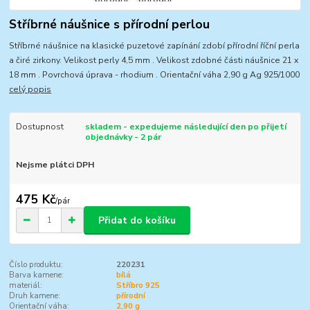
Stříbrné náušnice s přírodní perlou
Stříbrné náušnice na klasické puzetové zapínání zdobí přírodní říční perla
a čiré zirkony. Velikost perly 4,5 mm . Velikost zdobné části náušnice 21 x
18 mm . Povrchová úprava - rhodium . Orientační váha 2,90 g Ag 925/1000
celý popis
Dostupnost
skladem - expedujeme následující den po přijetí
objednávky - 2 pár
Nejsme plátci DPH
475 Kč
/
pár
Přidat do košíku
Číslo produktu:
220231
Barva kamene:
bílá
materiál:
Stříbro 925
Druh kamene:
přírodní
Orientační váha:
2,90 g