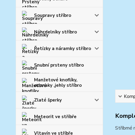
Soupravy stříbro
Náhrdelníky stříbro
Řetízky a náramky stříbro
Snubní prsteny stříbro
Manžetové knoflíky,
odznaky ,jehly stříbro
Kompl
Zlaté šperky
Komple
Meteorit ve stříbře
Stříbrné 
Vltavín ve stříbře