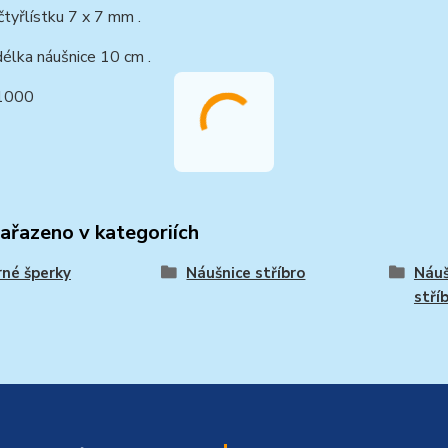
čtyřlístku 7 x 7 mm .
élka náušnice 10 cm .
1000
zařazeno v kategoriích
rné šperky
Náušnice stříbro
Náuš
stří