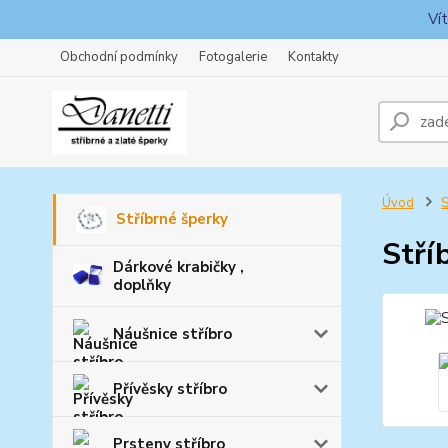
Ví
Obchodní podmínky
Fotogalerie
Kontakty
Úvod
S
Stříbrné šperky
Stří
Dárkové krabičky ,
doplňky
Náušnice stříbro
Přívěsky stříbro
Prsteny stříbro