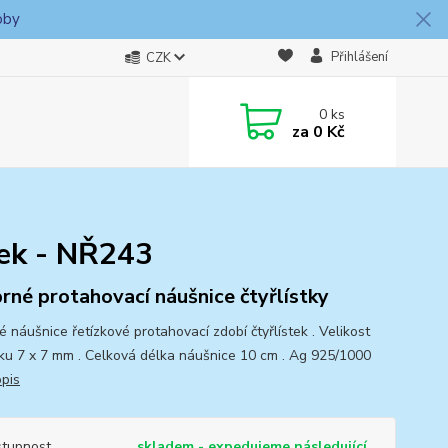
oby
Přihlášení
CZK
0
ks
za
0 Kč
stek - NŘ243
brné protahovací náušnice čtyřlístky
é náušnice řetízkové protahovací zdobí čtyřlístek . Velikost
stku 7 x 7 mm . Celková délka náušnice 10 cm . Ag 925/1000
opis
tupnost
skladem - expedujeme následující