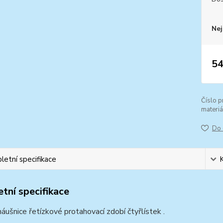
Nej
54
Číslo p
materiá
Do 
etní specifikace
tní specifikace
náušnice řetízkové protahovací zdobí čtyřlístek .