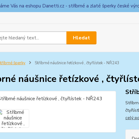
táme Vás na eshopu Danetti.cz - stříbrné a zlaté šperky české výr
Hledat
tříbrné šperky
Stříbrné náušnice řetízkové , čtyřlístek - NŘ243
brné náušnice řetízkové , čtyřlí
Stří
Stříbrn
čtyřlí
celý p
Dos