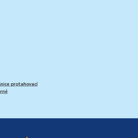
nice protahovací
brné