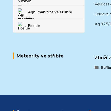
Velikost 
Agni manitite ve stříbře
Celková d
Ag 925/
Fosílie
Meteority ve stříbře
Zboží 
Stříb