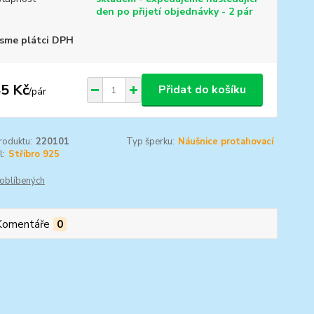
den po přijetí objednávky - 2 pár
sme plátci DPH
5 Kč
Přidat do košíku
/
pár
roduktu:
220101
Typ šperku:
Náušnice protahovací
l:
Stříbro 925
oblíbených
Komentáře
0