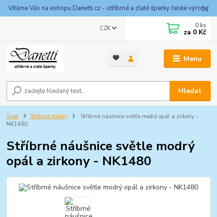
Vítáme Vás na eshopu Danetti.cz - stříbrné a zlaté šperky české výroby
0
ks
CZK
za
0 Kč
Menu
Hledat
Úvod
Stříbrné šperky
Stříbrné náušnice světle modrý opál a zirkony -
NK1480
Stříbrné náušnice světle modrý
opál a zirkony - NK1480