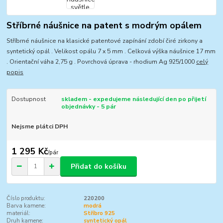
Stříbrné náušnice na patent s modrým opálem
Stříbrné náušnice na klasické patentové zapínání zdobí čiré zirkony a
syntetický opál . Velikost opálu 7 x 5 mm . Celková výška náušnice 17 mm
. Orientační váha 2,75 g . Povrchová úprava - rhodium Ag 925/1000
celý
popis
Dostupnost
skladem - expedujeme následující den po přijetí
objednávky - 5 pár
Nejsme plátci DPH
1 295 Kč
/
pár
Přidat do košíku
Číslo produktu:
220200
Barva kamene:
modrá
materiál:
Stříbro 925
Druh kamene:
syntetický opál