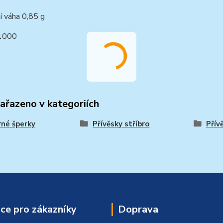
í váha 0,85 g
/1000
zařazeno v kategoriích
rné šperky
Přívěsky stříbro
Přív
ce pro zákazníky
Doprava