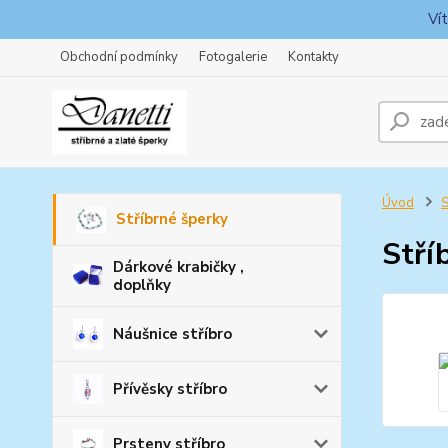
Ví
Obchodní podmínky
Fotogalerie
Kontakty
Úvod
S
Stříbrné šperky
Stří
Dárkové krabičky ,
doplňky
Náušnice stříbro
Přívěsky stříbro
Prsteny stříbro