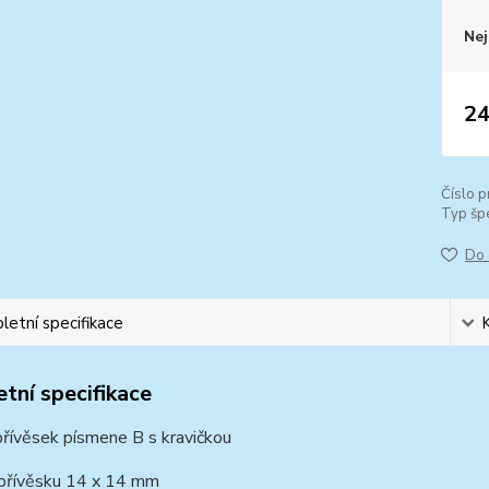
Nej
24
Číslo p
Typ špe
Do 
etní specifikace
tní specifikace
přívěsek písmene B s kravičkou
 přívěsku 14 x 14 mm