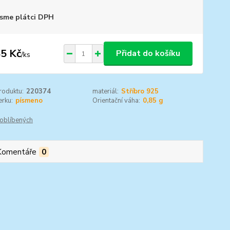
sme plátci DPH
5 Kč
Přidat do košíku
/
ks
roduktu:
220374
materiál:
Stříbro 925
rku:
písmeno
Orientační váha:
0,85 g
oblíbených
Komentáře
0