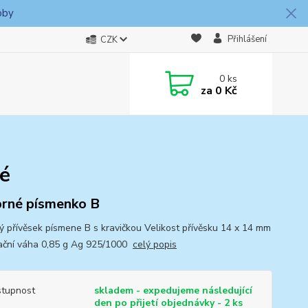
oby
Přihlášení
CZK
0
ks
za
0 Kč
é
brné písmenko B
ný přívěsek písmene B s kravičkou Velikost přívěsku 14 x 14 mm
ační váha 0,85 g Ag 925/1000
celý popis
tupnost
skladem - expedujeme následující
den po přijetí objednávky - 2 ks