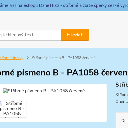
táme Vás na eshopu Danetti.cz - stříbrné a zlaté šperky české výr
Hledat
tříbrné šperky
Stříbrné písmeno B - PA1058 červené
brné písmeno B - PA1058 červen
Stří
Stříbr
Orient
Dos