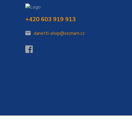
+420 603 919 913
danetti-shop@seznam.cz
Vytvořeno na
Eshop-rychle.cz