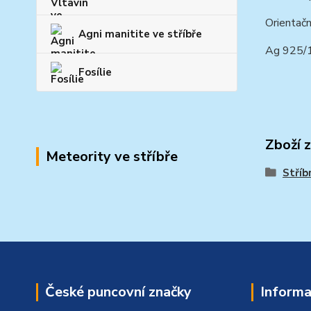
Orientačn
Agni manitite ve stříbře
Ag 925
Fosílie
Zboží 
Meteority ve stříbře
Stříb
České puncovní značky
Informa