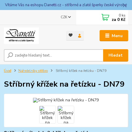
Vítáme Vás na eshopu Danetti.cz - stříbrné a zlaté šperky české výroby
0
ks
CZK
za
0 Kč
Menu
Hledat
Úvod
Náhrdelníky stříbro
Stříbrný křížek na řetízku - DN79
Stříbrný křížek na řetízku - DN79