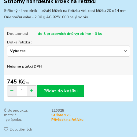
Stříbrný náhrdelník křížek na řetízku
Stříbrný náhrdelník - ležatý křížek na řetízku Velikost křížku 20 x 14 mm
Orientační váha - 2,36 g AG 925/1000
celý popis
Dostupnost
do 3 pracovních dnů vyrobíme - 3 ks
Délka řetízku :
Nejsme plátci DPH
745 Kč
/
ks
Přidat do košíku
Číslo produktu:
220325
materiál:
Stříbro 925
Typ šperku:
Přívěsek na řetízku
Do oblíbených