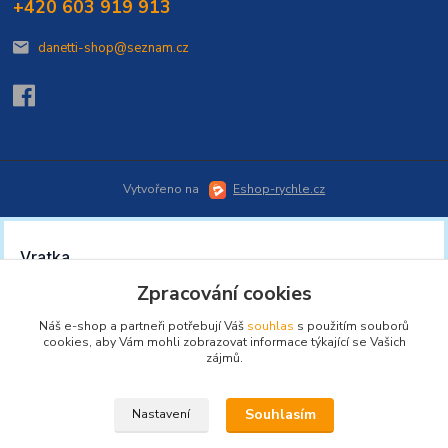
+420 603 919 913
danetti-shop@seznam.cz
Vytvořeno na
Eshop-rychle.cz
Zpracování cookies
Náš e-shop a partneři potřebují Váš
souhlas
s použitím souborů
cookies, aby Vám mohli zobrazovat informace týkající se Vašich
zájmů.
Souhlasím
Nastavení