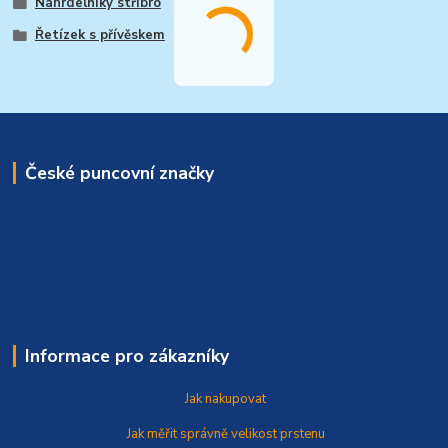
Náhrdelníky stříbro
Řetízek s přívěskem
České puncovní značky
Informace pro zákazníky
Jak nakupovat
Jak měřit správně
velikost prstenu