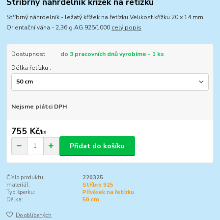
Stříbrný náhrdelník křížek na řetízku
Stříbrný náhrdelník - ležatý křížek na řetízku Velikost křížku 20 x 14 mm
Orientační váha - 2,36 g AG 925/1000
celý popis
Dostupnost
do 3 pracovních dnů vyrobíme - 1 ks
Délka řetízku :
Nejsme plátci DPH
755 Kč
/
ks
Přidat do košíku
Číslo produktu:
220325
materiál:
Stříbro 925
Typ šperku:
Přívěsek na řetízku
Délka:
50 cm
Do oblíbených