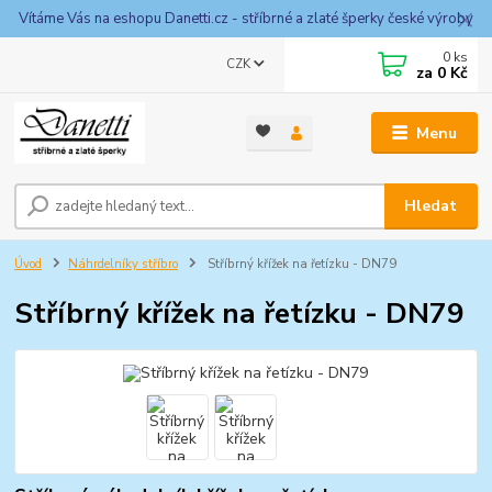
Vítáme Vás na eshopu Danetti.cz - stříbrné a zlaté šperky české výroby
0
ks
CZK
za
0 Kč
Menu
Hledat
Úvod
Náhrdelníky stříbro
Stříbrný křížek na řetízku - DN79
Stříbrný křížek na řetízku - DN79