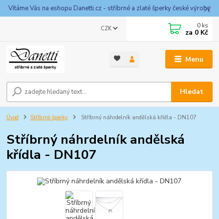
Vítáme Vás na eshopu Danetti.cz - stříbrné a zlaté šperky české výroby
0
ks
CZK
za
0 Kč
Menu
Hledat
Úvod
Stříbrné šperky
Stříbrný náhrdelník andělská křídla - DN107
Stříbrný náhrdelník andělská
křídla - DN107