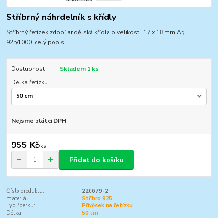
Stříbrný náhrdelník s křídly
Stříbrný řetízek zdobí andělská křídla o velikosti 17 x 18 mm Ag
925/1000
celý popis
Dostupnost
Skladem 1 ks
Délka řetízku :
Nejsme plátci DPH
955 Kč
/
ks
Přidat do košíku
Číslo produktu:
220679-2
materiál:
Stříbro 925
Typ šperku:
Přívěsek na řetízku
Délka:
50 cm