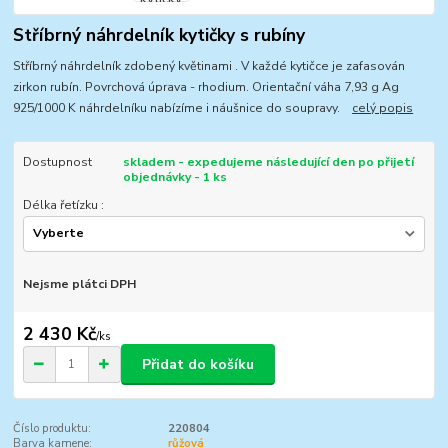
Stříbrný náhrdelník kytičky s rubíny
Stříbrný náhrdelník zdobený květinami . V každé kytičce je zafasován
zirkon rubín. Povrchová úprava - rhodium. Orientační váha 7,93 g Ag
925/1000 K náhrdelníku nabízíme i náušnice do soupravy.
celý popis
Dostupnost
skladem - expedujeme následující den po přijetí
objednávky - 1 ks
Délka řetízku :
Nejsme plátci DPH
2 430 Kč
/
ks
Přidat do košíku
Číslo produktu:
220804
Barva kamene:
růžová