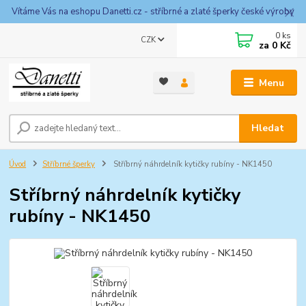
Vítáme Vás na eshopu Danetti.cz - stříbrné a zlaté šperky české výroby
0
ks
CZK
za
0 Kč
Menu
Hledat
Úvod
Stříbrné šperky
Stříbrný náhrdelník kytičky rubíny - NK1450
Stříbrný náhrdelník kytičky
rubíny - NK1450