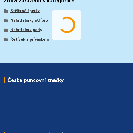
Zboží zařazeno v kategoriích
Stříbrné šperky
Náhrdelníky stříbro
Náhrdelník perly
Řetízek s přívěskem
České puncovní značky