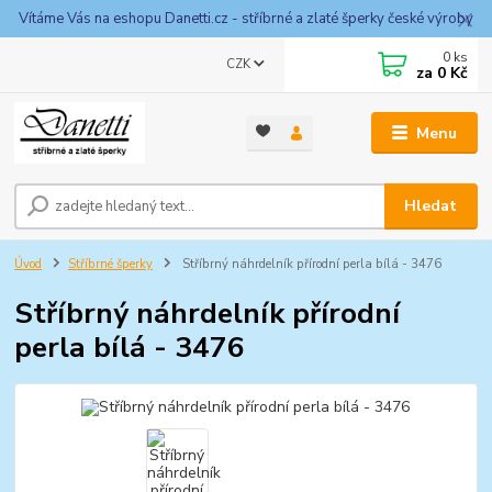
Vítáme Vás na eshopu Danetti.cz - stříbrné a zlaté šperky české výroby
0
ks
CZK
za
0 Kč
Menu
Hledat
Úvod
Stříbrné šperky
Stříbrný náhrdelník přírodní perla bílá - 3476
Stříbrný náhrdelník přírodní
perla bílá - 3476