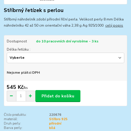
Stříbrný řetízek s perlou
Stříbrný náhrdelník zdobí přírodní říční perla. Velikost perly 8 mm Délka
náhrdelníku 42 až 50 cm orientační váha 2,38 g Ag 925/1000
celý popis
Dostupnost
do 10 pracovních dní vyrobíme - 3 ks
Délka řetízku :
Nejsme plátci DPH
545 Kč
/
ks
Přidat do košíku
Číslo produktu:
220676
materiál:
Stříbro 925
Druh perly:
přírodní
Barva perly:
bílá