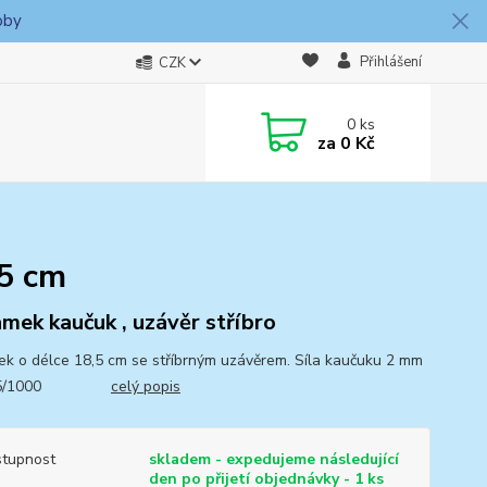
oby
Přihlášení
CZK
0
ks
za
0 Kč
,5 cm
mek kaučuk , uzávěr stříbro
k o délce 18,5 cm se stříbrným uzávěrem. Síla kaučuku 2 mm
925/1000
celý popis
tupnost
skladem - expedujeme následující
den po přijetí objednávky - 1 ks