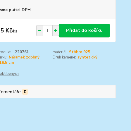
sme plátci DPH
5 Kč
Přidat do košíku
/
ks
roduktu:
220761
materiál:
Stříbro 925
rku:
Náramek zdobný
Druh kamene:
syntetický
18,5 cm
oblíbených
Komentáře
0