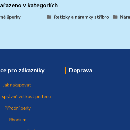
zařazeno v kategoriích
rné šperky
Řetízky a náramky stříbro
Nára
ce pro zákazníky
Doprava
Jak nakupovat
t správně
velikost prstenu
Přírodní perly
Rhodium