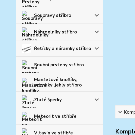
Soupravy stříbro
Náhrdelníky stříbro
Řetízky a náramky stříbro
Snubní prsteny stříbro
Manžetové knoflíky,
odznaky ,jehly stříbro
Zlaté šperky
Kompl
Meteorit ve stříbře
Komple
Vltavín ve stříbře