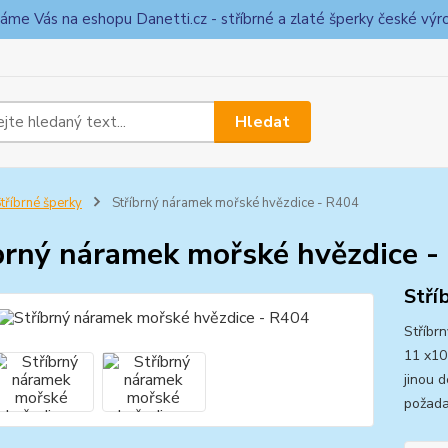
táme Vás na eshopu Danetti.cz - stříbrné a zlaté šperky české výr
Hledat
tříbrné šperky
Stříbrný náramek mořské hvězdice - R404
brný náramek mořské hvězdice -
Stří
Stříbr
11 x10
jinou 
požad