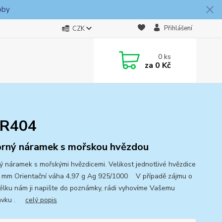
oby
Přihlášení
CZK
0
ks
za
0 Kč
 R404
brný náramek s mořskou hvězdou
ný náramek s mořskými hvězdicemi. Velikost jednotlivé hvězdice
 mm Orientační váha 4,97 g Ag 925/1000 V případě zájmu o
délku nám ji napište do poznámky, rádi vyhovíme Vašemu
avku .
celý popis