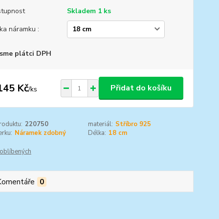
tupnost
Skladem 1 ks
ka náramku :
sme plátci DPH
145 Kč
Přidat do košíku
/
ks
roduktu:
220750
materiál:
Stříbro 925
rku:
Náramek zdobný
Délka:
18 cm
oblíbených
Komentáře
0