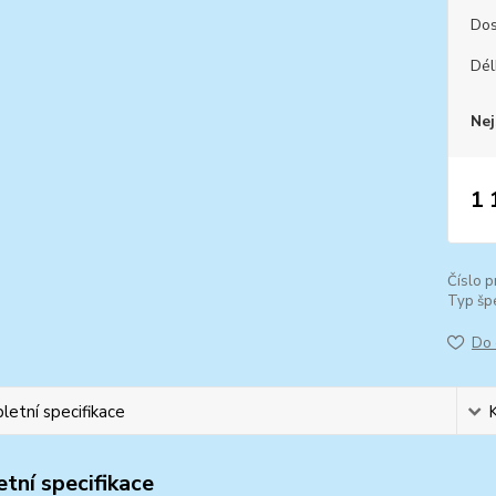
Dos
Dél
Nej
1 
Číslo p
Typ špe
Do 
etní specifikace
tní specifikace