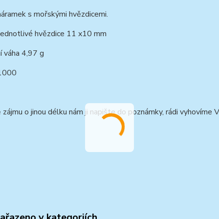
 náramek s mořskými hvězdicemi.
 jednotlivé hvězdice 11 x10 mm
í váha 4,97 g
/1000
 zájmu o jinou délku nám ji napište do poznámky, rádi vyhovíme
zařazeno v kategoriích