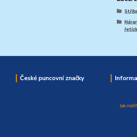
Stříb
Nára
řetíz
České puncovní značky
Informa
Jak měři