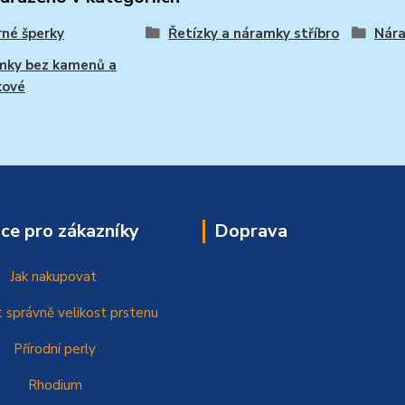
rné šperky
Řetízky a náramky stříbro
Nára
mky bez kamenů a
kové
ce pro zákazníky
Doprava
Jak nakupovat
t správně
velikost prstenu
Přírodní perly
Rhodium