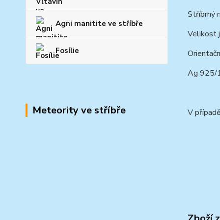
Stříbrný
Agni manitite ve stříbře
Velikost
Fosílie
Orientačn
Ag 925
Meteority ve stříbře
V případě
Zboží 