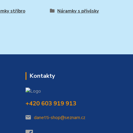
mky stříbro
Náramky s přívěsky
Kontakty
+420 603 919 913
danetti-shop@seznam.cz