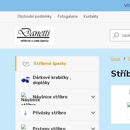
Ví
Obchodní podmínky
Fotogalerie
Kontakty
Úvod
S
Stříbrné šperky
Stří
Dárkové krabičky ,
doplňky
Náušnice stříbro
Přívěsky stříbro
Prsteny stříbro