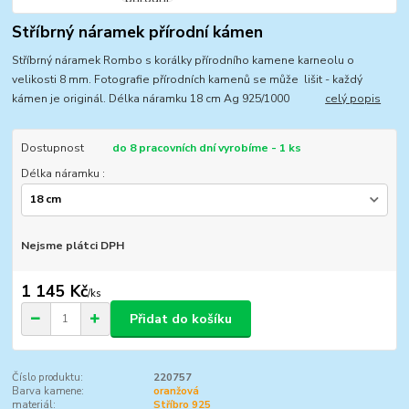
Stříbrný náramek přírodní kámen
Stříbrný náramek Rombo s korálky přírodního kamene karneolu o
velikosti 8 mm. Fotografie přírodních kamenů se může lišit - každý
kámen je originál. Délka náramku 18 cm Ag 925/1000
celý popis
Dostupnost
do 8 pracovních dní vyrobíme - 1 ks
Délka náramku :
Nejsme plátci DPH
1 145 Kč
/
ks
Přidat do košíku
Číslo produktu:
220757
Barva kamene:
oranžová
materiál:
Stříbro 925