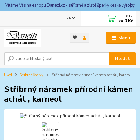
Vítáme Vás na eshopu Danetti.cz - stříbrné a zlaté šperky české výroby
0
ks
CZK
za
0 Kč
Menu
Hledat
Úvod
Stříbrné šperky
Stříbrný náramek přírodní kámen achát , karneol
Stříbrný náramek přírodní kámen
achát , karneol