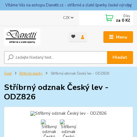
Vítáme Vás na eshopu Danetti.cz - stříbrné a zlaté šperky české výroby
0
ks
CZK
za
0 Kč
Menu
Hledat
Úvod
Stříbrné šperky
Stříbrný odznak Český lev - ODZ826
Stříbrný odznak Český lev -
ODZ826