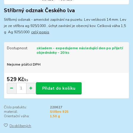
Stříbrný odznak Českého lva
Stříbrný odznak - americké zapínání na puzetu. Lev velikosti 14 mm. Lev
je ze stříbra ag 925/1000 , úchyt zavírání je obecný kov. Celková váha 1,5
g Ag 925/1000
celý popis
Dostupnost
skladem - expedujeme následující den po přijetí
objednávky - 20 ks
Nejsme plátci DPH
529 Kč
/
ks
Přidat do košíku
Číslo produktu:
220627
materiál:
Stříbro 925
Orientační váha:
1,50 g
Do oblíbených