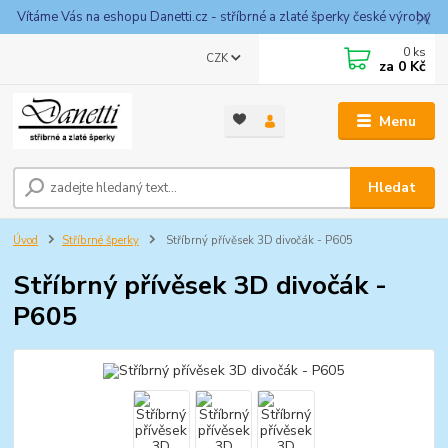
Vítáme Vás na eshopu Danetti.cz - stříbrné a zlaté šperky české výroby
0
ks
CZK
za
0 Kč
Menu
Hledat
Úvod
Stříbrné šperky
Stříbrný přívěsek 3D divočák - P605
Stříbrný přívěsek 3D divočák -
P605