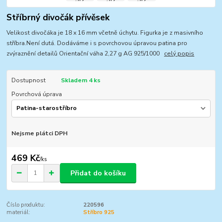
Stříbrný divočák přívěsek
Velikost divočáka je 18 x 16 mm včetně úchytu. Figurka je z masivního
stříbra.Není dutá. Dodáváme i s povrchovou úpravou patina pro
zvýraznění detailů Orientační váha 2,27 g AG 925/1000
celý popis
Dostupnost
Skladem 4 ks
Povrchová úprava
Nejsme plátci DPH
469 Kč
/
ks
Přidat do košíku
Číslo produktu:
220596
materiál:
Stříbro 925