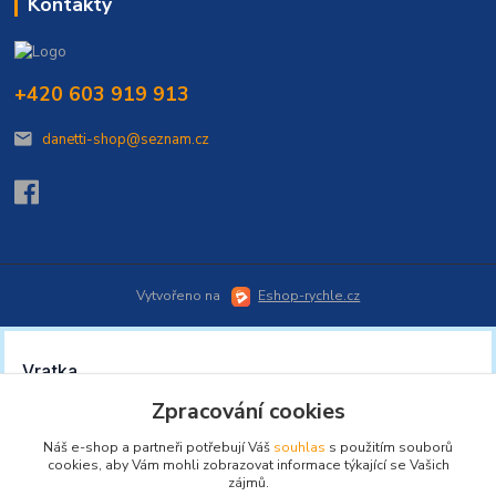
Kontakty
+420 603 919 913
danetti-shop@seznam.cz
Vytvořeno na
Eshop-rychle.cz
Zpracování cookies
Náš e-shop a partneři potřebují Váš
souhlas
s použitím souborů
cookies, aby Vám mohli zobrazovat informace týkající se Vašich
zájmů.