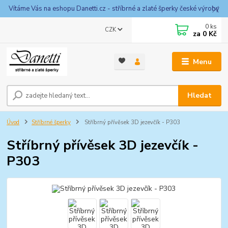
Vítáme Vás na eshopu Danetti.cz - stříbrné a zlaté šperky české výroby
0
ks
CZK
za
0 Kč
Menu
Hledat
Úvod
Stříbrné šperky
Stříbrný přívěsek 3D jezevčík - P303
Stříbrný přívěsek 3D jezevčík -
P303