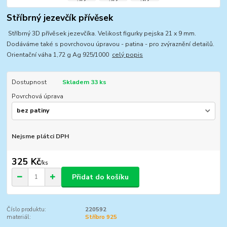
Stříbrný jezevčík přívěsek
Stříbrný 3D přívěsek jezevčíka. Velikost figurky pejska 21 x 9 mm.
Dodáváme také s povrchovou úpravou - patina - pro zvýraznění detailů.
Orientační váha 1,72 g Ag 925/1000
celý popis
Dostupnost
Skladem 33 ks
Povrchová úprava
Nejsme plátci DPH
325 Kč
/
ks
Přidat do košíku
Číslo produktu:
220592
materiál:
Stříbro 925