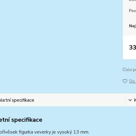
Pov
Nej
33
Číslo p
Do 
etní specifikace
tní specifikace
přívěsek figurka veverky je vysoký 13 mm.