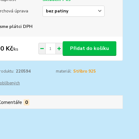
rchová úprava
sme plátci DPH
0 Kč
Přidat do košíku
/
ks
roduktu:
220594
materiál:
Stříbro 925
oblíbených
Komentáře
0