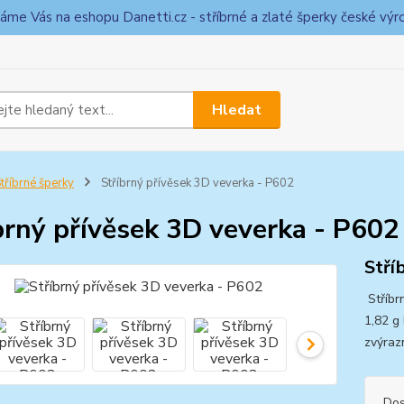
táme Vás na eshopu Danetti.cz - stříbrné a zlaté šperky české výr
Hledat
tříbrné šperky
Stříbrný přívěsek 3D veverka - P602
brný přívěsek 3D veverka - P602
Stří
Stříbr
1,82 g
zvýraz
Dos