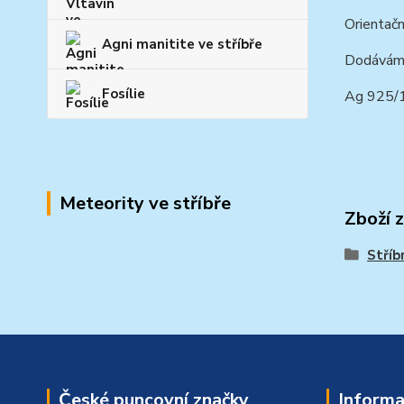
Orientačn
Agni manitite ve stříbře
Dodáváme 
Fosílie
Ag 925
Meteority ve stříbře
Zboží 
Stříb
České puncovní značky
Informa