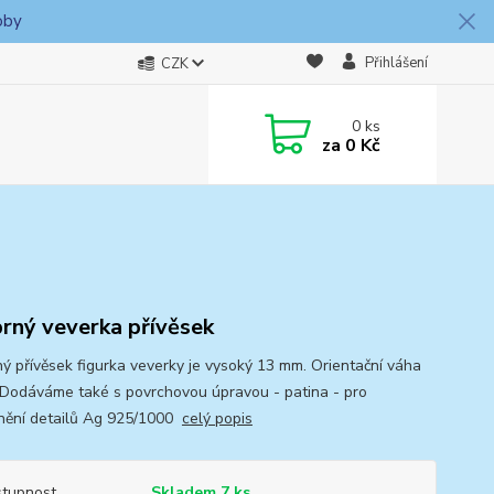
oby
Přihlášení
CZK
0
ks
za
0 Kč
brný veverka přívěsek
ný přívěsek figurka veverky je vysoký 13 mm. Orientační váha
 Dodáváme také s povrchovou úpravou - patina - pro
nění detailů Ag 925/1000
celý popis
tupnost
Skladem 7 ks