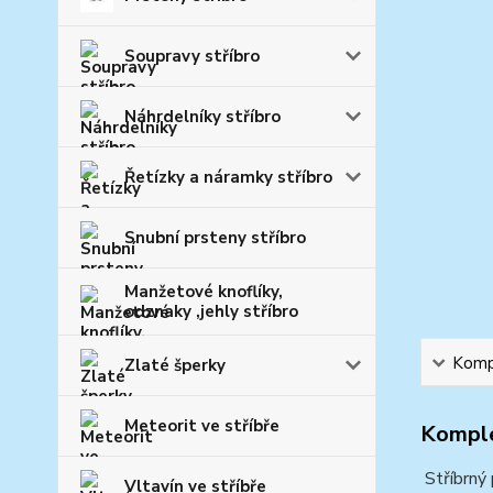
Soupravy stříbro
Náhrdelníky stříbro
Řetízky a náramky stříbro
Snubní prsteny stříbro
Manžetové knoflíky,
odznaky ,jehly stříbro
Kompl
Zlaté šperky
Meteorit ve stříbře
Komple
Stříbrný 
Vltavín ve stříbře