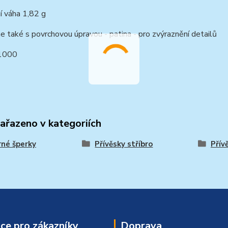
í váha 1,82 g
také s povrchovou úpravou - patina - pro zvýraznění detailů
/1000
zařazeno v kategoriích
rné šperky
Přívěsky stříbro
Přív
ce pro zákazníky
Doprava