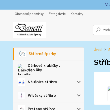
Ví
Obchodní podmínky
Fotogalerie
Kontakty
Úvod
S
Stříbrné šperky
Stří
Dárkové krabičky ,
doplňky
Náušnice stříbro
Přívěsky stříbro
Prsteny stříbro