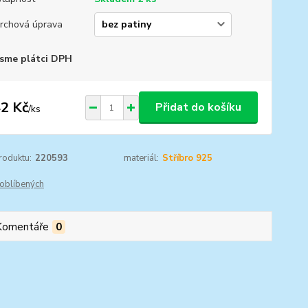
rchová úprava
sme plátci DPH
2 Kč
Přidat do košíku
/
ks
roduktu:
220593
materiál:
Stříbro 925
oblíbených
Komentáře
0