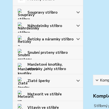
Soupravy stříbro
Náhrdelníky stříbro
Řetízky a náramky stříbro
Snubní prsteny stříbro
Manžetové knoflíky,
odznaky ,jehly stříbro
Kompl
Zlaté šperky
Meteorit ve stříbře
Komple
Stříbrný 
Vltavín ve stříbře