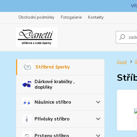
Ví
Obchodní podmínky
Fotogalerie
Kontakty
Úvod
S
Stříbrné šperky
Stří
Dárkové krabičky ,
doplňky
Náušnice stříbro
Přívěsky stříbro
Prsteny stříbro