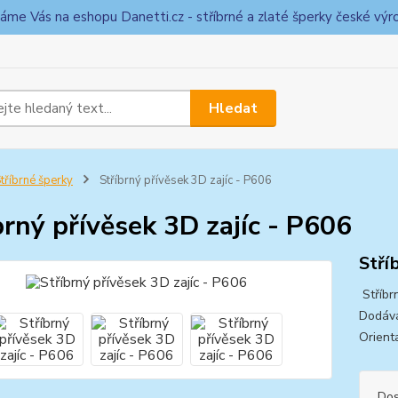
táme Vás na eshopu Danetti.cz - stříbrné a zlaté šperky české výr
Hledat
tříbrné šperky
Stříbrný přívěsek 3D zajíc - P606
brný přívěsek 3D zajíc - P606
Stří
Stříbrn
Dodává
Orient
Dos