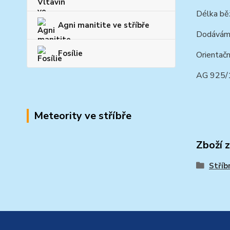
Délka běž
Agni manitite ve stříbře
Dodáváme 
Fosílie
Orientačn
AG 925
Meteority ve stříbře
Zboží 
Stříb