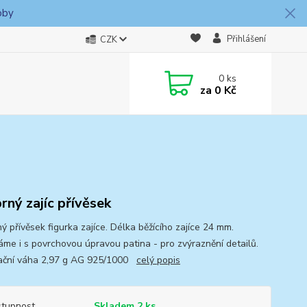
oby
Přihlášení
CZK
0
ks
za
0 Kč
brný zajíc přívěsek
ý přívěsek figurka zajíce. Délka běžícího zajíce 24 mm.
me i s povrchovou úpravou patina - pro zvýraznění detailů.
ační váha 2,97 g AG 925/1000
celý popis
tupnost
Skladem 2 ks