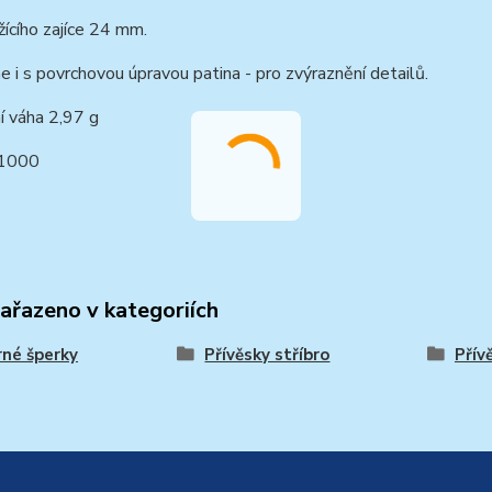
ícího zajíce 24 mm.
i s povrchovou úpravou patina - pro zvýraznění detailů.
í váha 2,97 g
/1000
zařazeno v kategoriích
rné šperky
Přívěsky stříbro
Přív