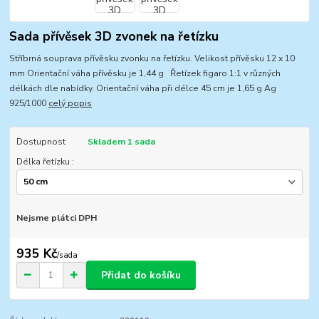
Sada přívěsek 3D zvonek na řetízku
Stříbrná souprava přívěsku zvonku na řetízku. Velikost přívěsku 12 x 10
mm Orientační váha přívěsku je 1,44 g Řetízek figaro 1:1 v různých
délkách dle nabídky. Orientační váha při délce 45 cm je 1,65 g Ag
925/1000
celý popis
Dostupnost
Skladem 1 sada
Délka řetízku :
Nejsme plátci DPH
935 Kč
/
sada
Přidat do košíku