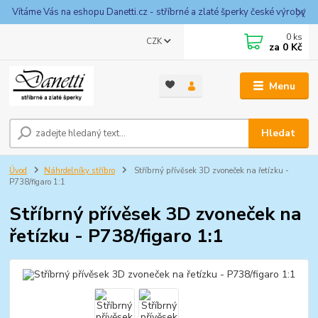
Vítáme Vás na eshopu Danetti.cz - stříbrné a zlaté šperky české výroby
0
ks
CZK
za
0 Kč
Menu
Hledat
Úvod
Náhrdelníky stříbro
Stříbrný přívěsek 3D zvoneček na řetízku -
P738/figaro 1:1
Stříbrný přívěsek 3D zvoneček na
řetízku - P738/figaro 1:1