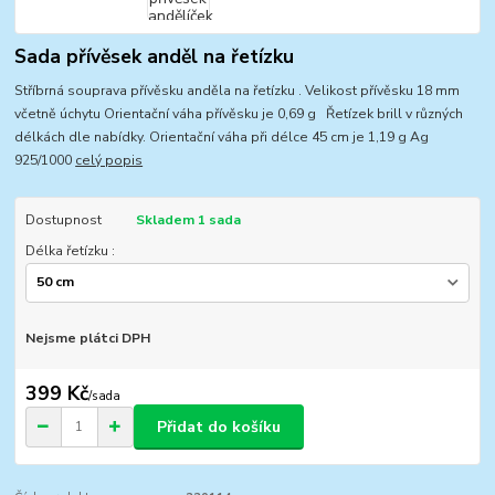
Sada přívěsek anděl na řetízku
Stříbrná souprava přívěsku anděla na řetízku . Velikost přívěsku 18 mm
včetně úchytu Orientační váha přívěsku je 0,69 g Řetízek brill v různých
délkách dle nabídky. Orientační váha při délce 45 cm je 1,19 g Ag
925/1000
celý popis
Dostupnost
Skladem 1 sada
Délka řetízku :
Nejsme plátci DPH
399 Kč
/
sada
Přidat do košíku