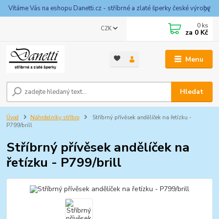
Vítáme Vás na eshopu Danetti.cz - stříbrné a zlaté šperky české výroby
0
ks
CZK
za
0 Kč
Menu
Hledat
Úvod
Náhrdelníky stříbro
Stříbrný přívěsek andělíček na řetízku -
P799/brill
Stříbrný přívěsek andělíček na
řetízku - P799/brill