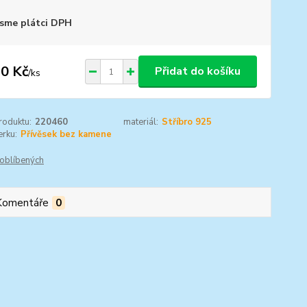
sme plátci DPH
0 Kč
Přidat do košíku
/
ks
roduktu:
220460
materiál:
Stříbro 925
rku:
Přívěsek bez kamene
oblíbených
Komentáře
0