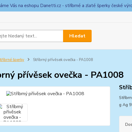
táme Vás na eshopu Danetti.cz - stříbrné a zlaté šperky české výr
Hledat
tříbrné šperky
Stříbrný přívěsek ovečka - PA1008
brný přívěsek ovečka - PA1008
Stří
Stříbr
g Ag 
Dos