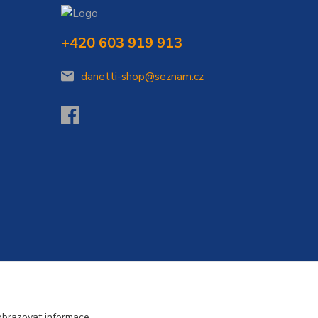
+420 603 919 913
danetti-shop@seznam.cz
Vytvořeno na
Eshop-rychle.cz
obrazovat informace