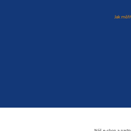
Jak měři
Náš e-shop a partn