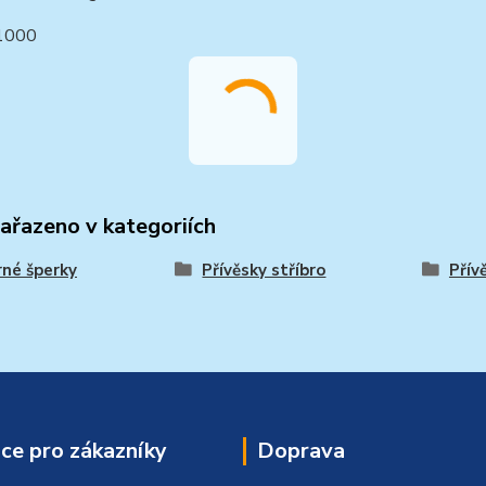
/1000
zařazeno v kategoriích
rné šperky
Přívěsky stříbro
Přív
ce pro zákazníky
Doprava