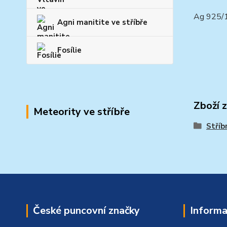
Ag 925
Agni manitite ve stříbře
Fosílie
Zboží 
Meteority ve stříbře
Stříb
České puncovní značky
Informa