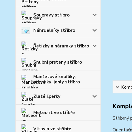
Soupravy stříbro
Náhrdelníky stříbro
Řetízky a náramky stříbro
Snubní prsteny stříbro
Manžetové knoflíky,
odznaky ,jehly stříbro
Kompl
Zlaté šperky
Komple
Meteorit ve stříbře
Stříbrný 
Vltavín ve stříbře
Orientačn