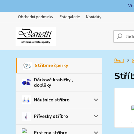
Ví
Obchodní podmínky
Fotogalerie
Kontakty
Úvod
S
Stříbrné šperky
Stří
Dárkové krabičky ,
doplňky
Náušnice stříbro
Přívěsky stříbro
Prsteny stříbro