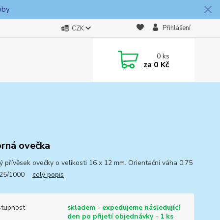
oby
Přihlášení
CZK
0
ks
za
0 Kč
brná ovečka
ný přívěsek ovečky o velikosti 16 x 12 mm. Orientační váha 0,75
925/1000
celý popis
tupnost
skladem - expedujeme následující
den po přijetí objednávky - 1 ks