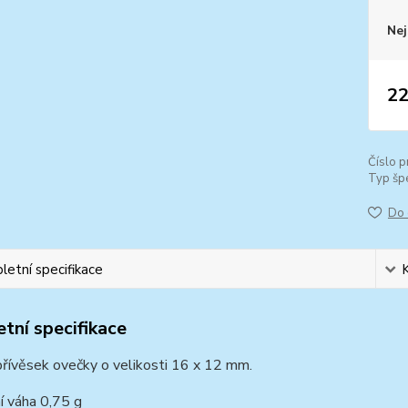
Nej
22
Číslo p
Typ špe
Do 
etní specifikace
tní specifikace
přívěsek ovečky o velikosti 16 x 12 mm.
í váha 0,75 g