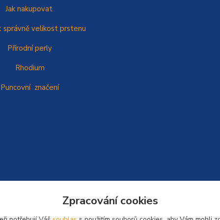
Jak nakupovat
t správně
velikost prstenu
Přírodní perly
Rhodium
Puncovní značení
Zpracování cookies
eři potřebují Váš
souhlas
s použitím souborů cookies, aby Vám mohli z