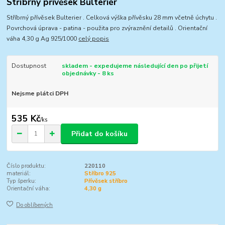
Stříbrný přívěsek Bulteriér
Stříbrný přívěsek Bulterier . Celková výška přívěsku 28 mm včetně úchytu .
Povrchová úprava - patina - použita pro zvýraznění detailů . Orientační
váha 4,30 g Ag 925/1000
celý popis
Dostupnost
skladem - expedujeme následující den po přijetí
objednávky - 8 ks
Nejsme plátci DPH
535 Kč
/
ks
Přidat do košíku
Číslo produktu:
220110
materiál:
Stříbro 925
Typ šperku:
Přívěsek stříbro
Orientační váha:
4,30 g
Do oblíbených