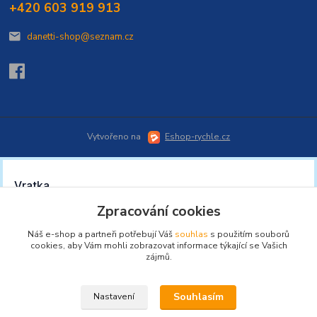
+420 603 919 913
danetti-shop@seznam.cz
Vytvořeno na
Eshop-rychle.cz
Zpracování cookies
Náš e-shop a partneři potřebují Váš
souhlas
s použitím souborů
cookies, aby Vám mohli zobrazovat informace týkající se Vašich
zájmů.
Souhlasím
Nastavení