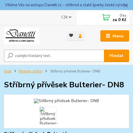
Vítáme Vás na eshopu Danetti.cz - stříbrné a zlaté šperky české výroby
0
ks
CZK
za
0 Kč
Menu
Hledat
Úvod
Přívěsky stříbro
Stříbrný přívěsek Bulterier- DN8
Stříbrný přívěsek Bulterier- DN8