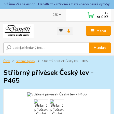
Vítáme Vás na eshopu Danetti.cz - stříbrné a zlaté šperky české výroby
0
ks
CZK
za
0 Kč
Menu
Hledat
Úvod
Stříbrné šperky
Stříbrný přívěsek Český lev - P465
Stříbrný přívěsek Český lev -
P465