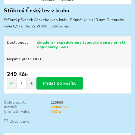
Stříbrný Český lev v kruhu
Stříbrný přívěsek Českého lva v kruhu. Průměr kruhu 13 mm Orientační
váha 0,57 g. Ag 925/1000
celý popis
Dostupnost
skladem - expedujeme následující den po přijetí
objednávky - 4 ks
Nejsme plátci DPH
249 Kč
/
ks
Přidat do košíku
Číslo produktu:
220598
materiál:
Stříbro 925
Orientační váha:
0,57 g
Do oblíbených