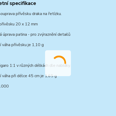
tní specifikace
souprava přívěsku draka na řetízku.
 přívěsku 20 x 12 mm
 úprava patina - pro zvýraznění detailů
í váha přívěsku je 1,10 g
igaro 1:1 v různých délkách dle nabídky.
í váha při délce 45 cm je 1,65 g
1000