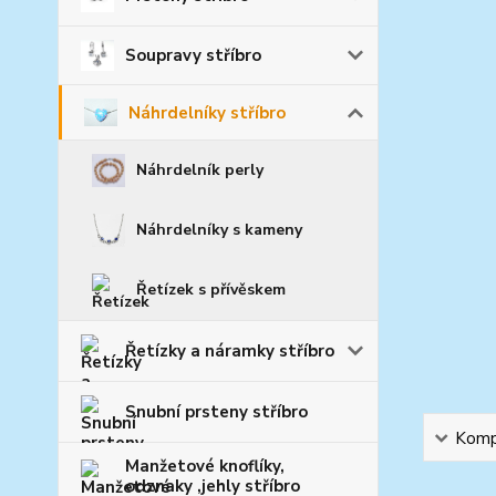
Soupravy stříbro
Náhrdelníky stříbro
Náhrdelník perly
Náhrdelníky s kameny
Řetízek s přívěskem
Řetízky a náramky stříbro
Snubní prsteny stříbro
Kompl
Manžetové knoflíky,
odznaky ,jehly stříbro