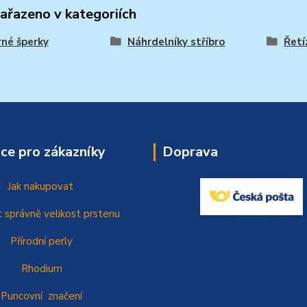
zařazeno v kategoriích
rné šperky
Náhrdelníky stříbro
Řetí
ce pro zákazníky
Doprava
Jak nakupovat
t správně
velikost prstenu
Přírodní perly
Rhodium
Puncovní značení