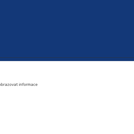
Vytvořeno na
Eshop-rychle.cz
obrazovat informace