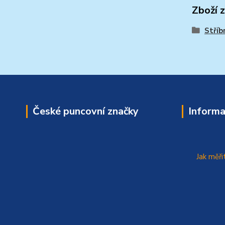
Zboží 
Stříb
České puncovní značky
Informa
Jak měři