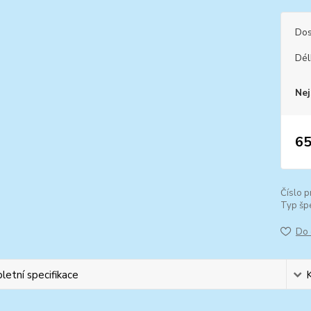
Dos
Dél
Nej
65
Číslo p
Typ špe
Do 
etní specifikace