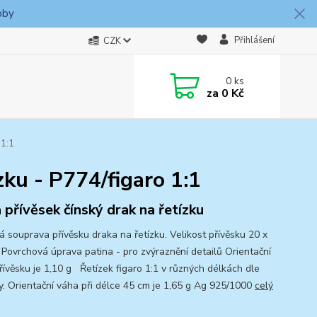
oby
Přihlášení
CZK
0
ks
za
0 Kč
 1:1
zku - P774/figaro 1:1
 přívěsek čínský drak na řetízku
ná souprava přívěsku draka na řetízku. Velikost přívěsku 20 x
Povrchová úprava patina - pro zvýraznění detailů Orientační
řívěsku je 1,10 g Řetízek figaro 1:1 v různých délkách dle
y. Orientační váha při délce 45 cm je 1,65 g Ag 925/1000
celý