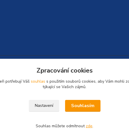
Zpracování cookies
eři potřebují Váš
souhlas
s použitím souborů cookies, aby Vám mohli z
týkající se Vašich zájmů.
Souhlasím
Nastavení
Souhlas můžete odmítnout
zde
.
Používáme
Retino