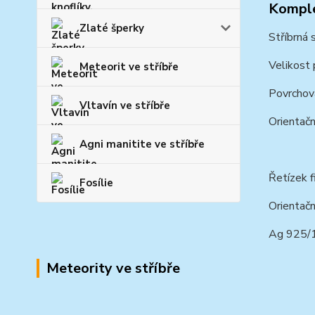
Komple
Zlaté šperky
Stříbrná 
Velikost
Meteorit ve stříbře
Povrchová
Vltavín ve stříbře
Orientačn
Agni manitite ve stříbře
Řetízek f
Fosílie
Orientačn
Ag 925/
Meteority ve stříbře