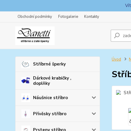
Ví
Obchodní podmínky
Fotogalerie
Kontakty
Úvod
N
Stříbrné šperky
Stří
Dárkové krabičky ,
doplňky
Náušnice stříbro
Přívěsky stříbro
Prsteny stříbro