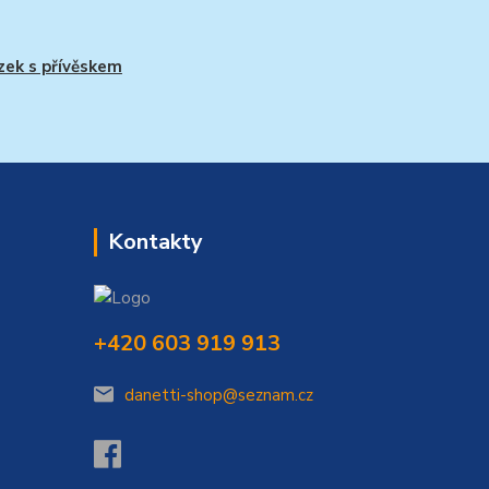
zek s přívěskem
Kontakty
+420 603 919 913
danetti-shop@seznam.cz