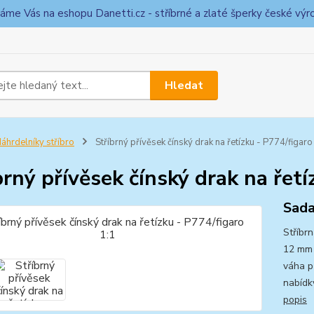
táme Vás na eshopu Danetti.cz - stříbrné a zlaté šperky české výr
Hledat
áhrdelníky stříbro
Stříbrný přívěsek čínský drak na řetízku - P774/figaro
brný přívěsek čínský drak na řetí
Sada
Stříbr
12 mm 
váha p
nabídk
popis