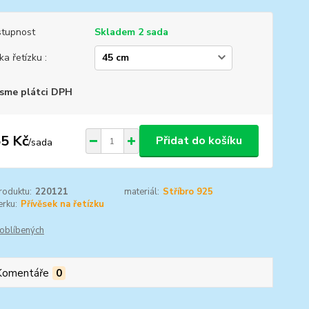
tupnost
Skladem 2 sada
ka řetízku :
sme plátci DPH
5 Kč
Přidat do košíku
/
sada
roduktu:
220121
materiál:
Stříbro 925
rku:
Přívěsek na řetízku
oblíbených
Komentáře
0