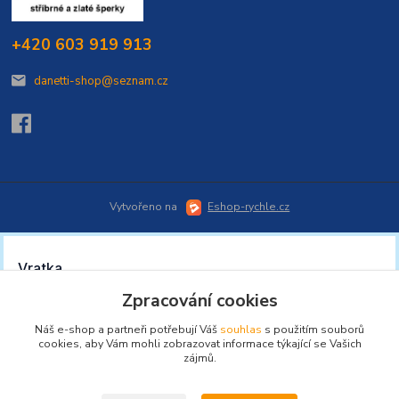
+420 603 919 913
danetti-shop@seznam.cz
Vytvořeno na
Eshop-rychle.cz
Zpracování cookies
Náš e-shop a partneři potřebují Váš
souhlas
s použitím souborů
cookies, aby Vám mohli zobrazovat informace týkající se Vašich
zájmů.