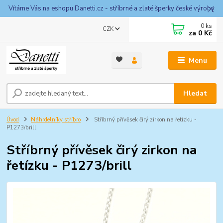
Vítáme Vás na eshopu Danetti.cz - stříbrné a zlaté šperky české výroby
0
ks
CZK
za
0 Kč
Menu
Hledat
Úvod
Náhrdelníky stříbro
Stříbrný přívěsek čirý zirkon na řetízku -
P1273/brill
Stříbrný přívěsek čirý zirkon na
řetízku - P1273/brill