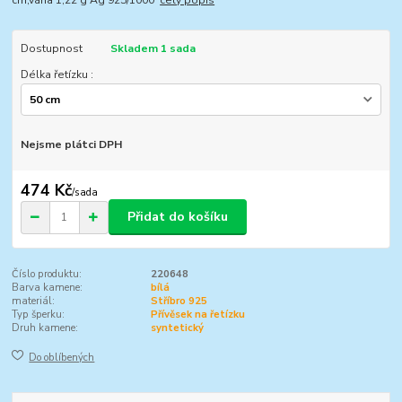
cm,váha 1,22 g Ag 925/1000
celý popis
Dostupnost
Skladem 1 sada
Délka řetízku :
Nejsme plátci DPH
474 Kč
/
sada
Přidat do košíku
Číslo produktu:
220648
Barva kamene:
bílá
materiál:
Stříbro 925
Typ šperku:
Přívěsek na řetízku
Druh kamene:
syntetický
Do oblíbených