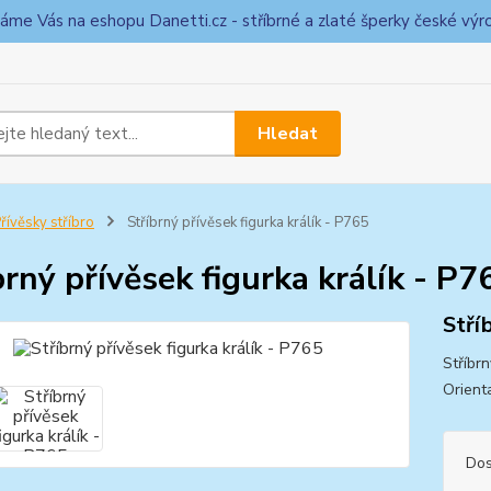
táme Vás na eshopu Danetti.cz - stříbrné a zlaté šperky české výr
Hledat
řívěsky stříbro
Stříbrný přívěsek figurka králík - P765
brný přívěsek figurka králík - P7
Stří
Stříbrn
Orient
Dos