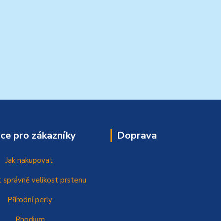
ce pro zákazníky
Doprava
Jak nakupovat
t správně
velikost prstenu
Přírodní perly
Rhodium