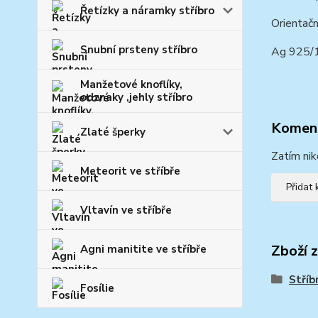
Řetízky a náramky stříbro
Orientačn
Snubní prsteny stříbro
Ag 925/
Manžetové knoflíky,
odznaky ,jehly stříbro
Komen
Zlaté šperky
Zatím nik
Meteorit ve stříbře
Přidat
Vltavín ve stříbře
Zboží 
Agni manitite ve stříbře
Stříb
Fosílie