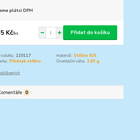
sme plátci DPH
5 Kč
Přidat do košíku
/
ks
roduktu:
220117
materiál:
Stříbro 925
rku:
Přívěsek stříbro
Orientační váha:
3,93 g
oblíbených
Komentáře
0