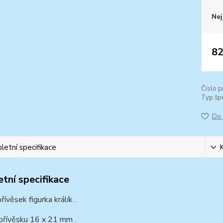
Nej
82
Číslo p
Typ špe
Do 
etní specifikace
tní specifikace
řívěsek figurka králík .
přívěsku 16 x 21 mm .