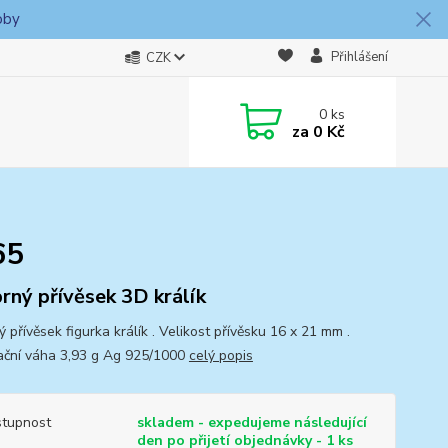
oby
Přihlášení
CZK
0
ks
za
0 Kč
65
brný přívěsek 3D králík
ý přívěsek figurka králík . Velikost přívěsku 16 x 21 mm .
ační váha 3,93 g Ag 925/1000
celý popis
tupnost
skladem - expedujeme následující
den po přijetí objednávky - 1 ks