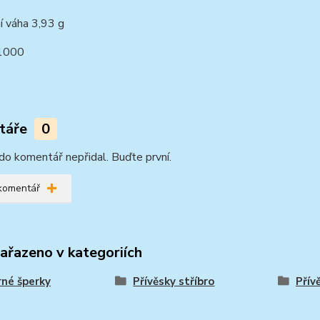
í váha 3,93 g
1000
táře
0
do komentář nepřidal. Buďte první.
 komentář
zařazeno v kategoriích
rné šperky
Přívěsky stříbro
Přív