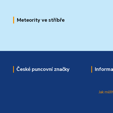
Meteority ve stříbře
České puncovní značky
Informa
Jak měři