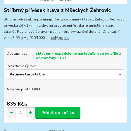
Stříbrný přívěsek hlava z Mšeckých Žehrovic
Stříbrný přívěsek připomínající keltské umění - hlava z Žehrovic Velikost
přívěsku 24 x 17 mm Úchyt na provlečení řetízku je umístěn na zadní
straně . Povrchová úprava - patina - pro zvýraznění detailů. Orientační
váha 3,05 g Ag 925/1000
celý popis
Dostupnost
skladem - expedujeme následující den po přijetí
objednávky - 1 ks
Povrchová úprava
Nejsme plátci DPH
835 Kč
/
ks
Přidat do košíku