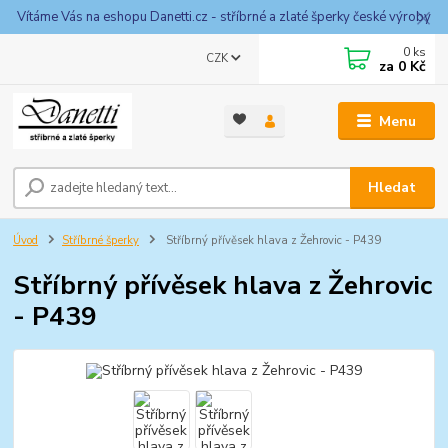
Vítáme Vás na eshopu Danetti.cz - stříbrné a zlaté šperky české výroby
0
ks
CZK
za
0 Kč
Menu
Hledat
Úvod
Stříbrné šperky
Stříbrný přívěsek hlava z Žehrovic - P439
Stříbrný přívěsek hlava z Žehrovic
- P439