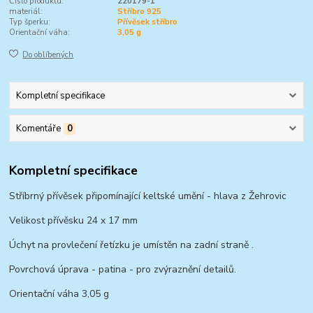
Číslo produktu:
220179-1
materiál:
Stříbro 925
Typ šperku:
Přívěsek stříbro
Orientační váha:
3,05 g
Do oblíbených
Kompletní specifikace
Komentáře
0
Kompletní specifikace
Stříbrný přívěsek připomínající keltské umění - hlava z Žehrovic
Velikost přívěsku 24 x 17 mm
Úchyt na provlečení řetízku je umístěn na zadní straně .
Povrchová úprava - patina - pro zvýraznění detailů.
Orientační váha 3,05 g