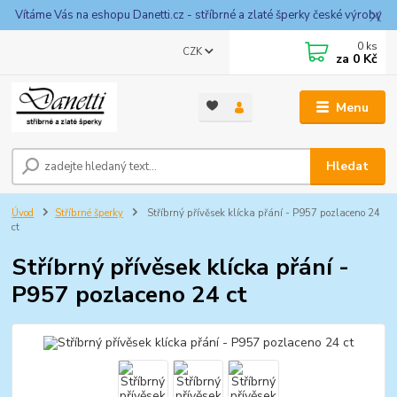
Vítáme Vás na eshopu Danetti.cz - stříbrné a zlaté šperky české výroby
0
ks
CZK
za
0 Kč
Menu
Hledat
Úvod
Stříbrné šperky
Stříbrný přívěsek klícka přání - P957 pozlaceno 24
ct
Stříbrný přívěsek klícka přání -
P957 pozlaceno 24 ct