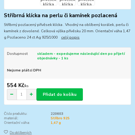
Stříbrná klícka na perlu či kamínek pozlacená
Stříbrný pozlacený přívěsek klícka . Vhodný na oblíbený korálek, perlu či
kamínek z dovolené. Celková výška přívěsku 20 mm. Orientační váha 1,47
g Pozlaceno 24 ct Ag 925/1000
celý popis
Dostupnost
skladem - expedujeme následující den po přijetí
objednávky - 1 ks
Nejsme plátci DPH
554 Kč
/
ks
Přidat do košíku
Číslo produktu:
220603
materiál:
Stříbro 925
Orientační váha:
1,47 g
Do oblíbených